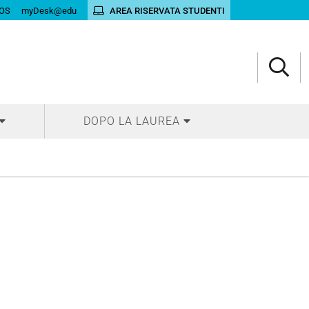
OS
myDesk@edu
AREA RISERVATA STUDENTI
DOPO LA LAUREA