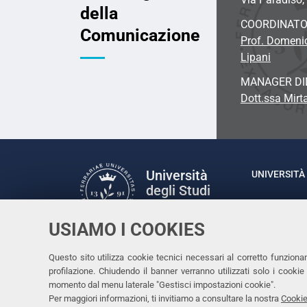
della
COORDINAT
Comunicazione
Prof.
Domenic
Lipani
MANAGER DI
Dott.ssa Mirta
Università
UNIVERSITÀ 
degli Studi
Rettrice: P
di Ferrara
via Ludovic
USIAMO I COOKIES
C.F. 80007
Seguici su
Questo sito utilizza cookie tecnici necessari al corretto funziona
Facebook
Linkedin
Instagram
Youtube
profilazione. Chiudendo il banner verranno utilizzati solo i cook
momento dal menu laterale "Gestisci impostazioni cookie".
Per maggiori informazioni, ti invitiamo a consultare la nostra
Cookie