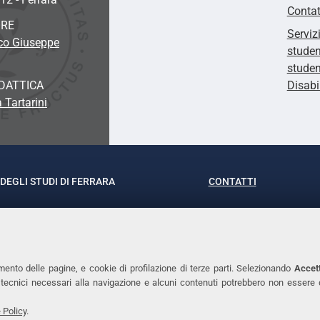
Contat
ORE
Serviz
o Giuseppe
studen
studen
DATTICA
Disabi
 Tartarini
DEGLI STUDI DI FERRARA
CONTATTI
rof.ssa Laura Ramaciotti
Tel. +39 0532 293111
o Ariosto, 35 - 44121 Ferrara
Fax. +39 0532 29303
370382 - P.IVA 00434690384
PEC
mento delle pagine, e cookie di profilazione di terze parti. Selezionando
Accett
ie tecnici necessari alla navigazione e alcuni contenuti potrebbero non essere
 Policy
.