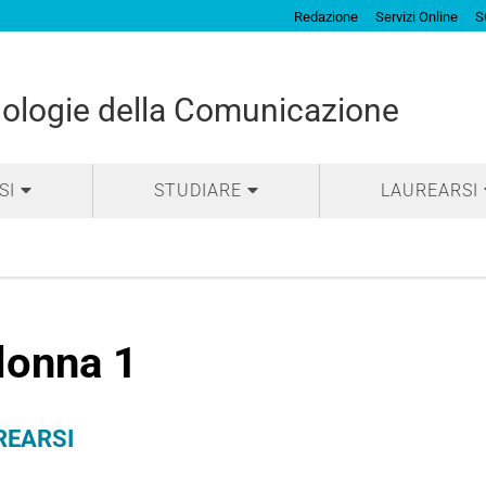
Redazione
Servizi Online
S
nologie della Comunicazione
SI
STUDIARE
LAUREARSI
lonna 1
REARSI