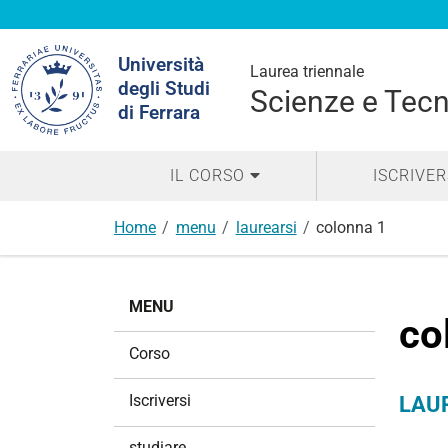
Cerca
Università
nel
Laurea triennale
degli Studi
sito
Scienze e Tec
di Ferrara
IL CORSO
ISCRIVER
Home
menu
laurearsi
colonna 1
N
MENU
a
co
v
Corso
i
g
Iscriversi
LAU
a
z
studiare