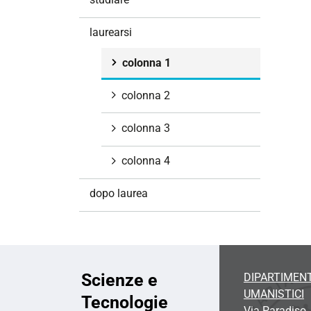
i
o
laurearsi
n
e
colonna 1
colonna 2
colonna 3
colonna 4
dopo laurea
Scienze e
DIPARTIMENT
UMANISTICI
Tecnologie
Via Paradiso, 