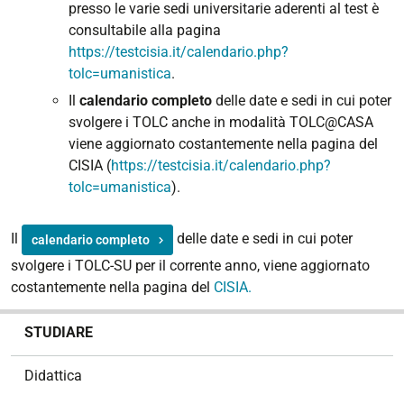
presso le varie sedi universitarie aderenti al test è
consultabile alla pagina
https://testcisia.it/calendario.php?
tolc=umanistica
.
Il
calendario completo
delle date e sedi in cui poter
svolgere i TOLC anche in modalità TOLC@CASA
viene aggiornato costantemente nella pagina del
CISIA (
https://testcisia.it/calendario.php?
tolc=umanistica
).
Il
delle date e sedi in cui poter
calendario completo
svolgere i TOLC-SU per il corrente anno, viene aggiornato
costantemente nella pagina del
CISIA.
N
STUDIARE
a
v
Didattica
i