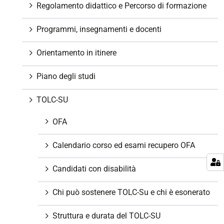
g
Regolamento didattico e Percorso di formazione
a
z
Programmi, insegnamenti e docenti
i
o
Orientamento in itinere
n
e
Piano degli studi
TOLC-SU
OFA
Calendario corso ed esami recupero OFA
Candidati con disabilità
Chi può sostenere TOLC-Su e chi è esonerato
Struttura e durata del TOLC-SU