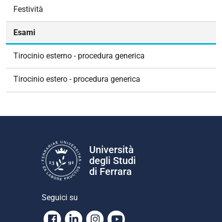
v
Festività
i
g
Esami
a
z
Tirocinio esterno - procedura generica
i
o
Tirocinio estero - procedura generica
n
e
Università
degli Studi
di Ferrara
Seguici su
Facebook
Linkedin
Instagram
Youtube