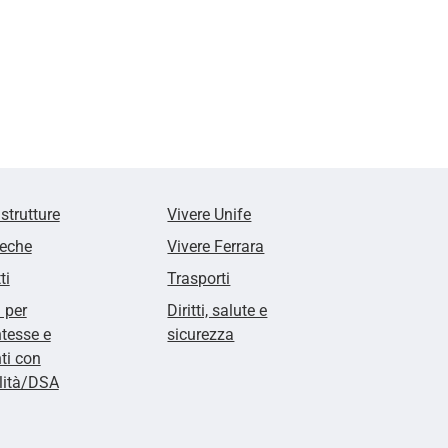
 strutture
Vivere Unife
teche
Vivere Ferrara
ti
Trasporti
i per
Diritti, salute e
tesse e
sicurezza
ti con
lità/DSA