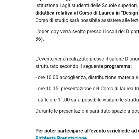
day-
istituzionali agli studenti delle Scuole superiori,
8-
didattica relativa al Corso di Laurea in “Design
maggio-
Corso di studio sarà possibile assistere alle lezio
2018
L’open day verrà svolto presso i locali del Dipart
Open
36).
day
8
L'evento verrà realizzato presso il salone D'ono
maggio
strutturato secondo il seguente
programma
:
2018
2018-
- ore 10.00 accoglienza, distribuzione materiale
05-
- ore 10.15 presentazione del Corso di laurea tr
08T00:00:00+02:00
- dalle ore 11,00 sarà possibile visitare le struttu
2018-
05-
Durante le presentazioni sarà dato spazio a poss
08T23:59:59+02:00
Per poter partecipare all’evento si richiede a
Richiesta Prenotazione