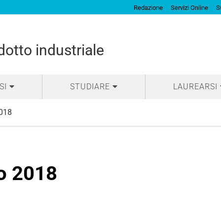
Redazione
Servizi Online
S
otto industriale
SI
STUDIARE
LAUREARSI
2018
o 2018