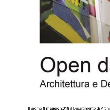
https://corsi.unife.it/it/design/eventi/2018/ope
Il giorno
8 maggio 2018
il Dipartimento di Archit