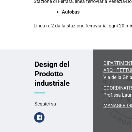
Stazione di Ferrara, linea ferroviaria Venezia-B
Autobus
Linea n. 2 dalla stazione ferroviaria, ogni 20 mi
Design del
DIPARTIMENT
ARCHITETTU
Prodotto
Via della Ghia
industriale
COORDINATR
Prof.ssa Laura
Seguici su
MANAGER DI
Facebook