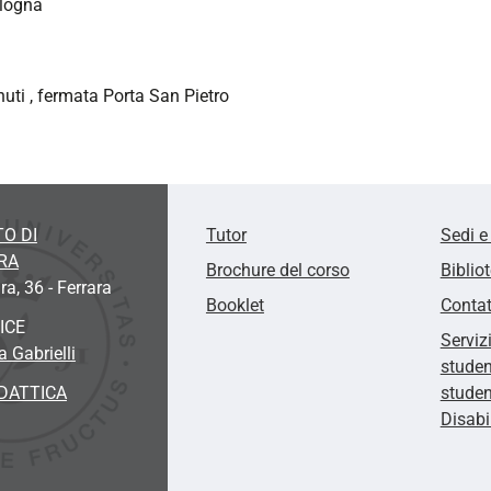
ologna
nuti , fermata Porta San Pietro
O DI
Tutor
Sedi e
RA
Brochure del corso
Biblio
ra, 36 - Ferrara
Booklet
Contat
ICE
Serviz
 Gabrielli
studen
DATTICA
studen
Disabi