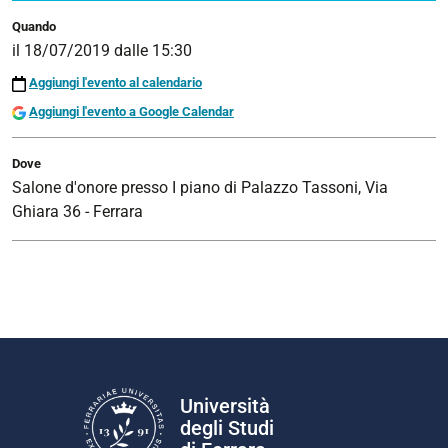
di Laboratorio di sintesi finale previsto
Quando
al
il
18/07/2019
dalle
15:30
III
Aggiungi l'evento al calendario
anno
Aggiungi l'evento a Google Calendar
Dove
Salone d'onore presso I piano di Palazzo Tassoni, Via
Ghiara 36 - Ferrara
Università
degli Studi