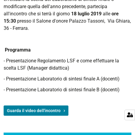
di
modificare quella dell'anno precedente, partecipa
sintesi
all'incontro che si terrà il giorno
18 luglio 2019
alle
ore
finale
15:30
presso il Salone d'onore Palazzo Tassoni, Via Ghiara,
a.a.
36 - Ferrara.
2019-
20
Programma
2019-
07-
-
Presentazione
Regolamento LSF e come effettuare la
18T15:30:00+02:00
scelta LSF (Manager didattica)
2019-
-
Presentazione
Laboratorio
di
sintesi
finale
A (docenti)
07-
18T23:59:59+02:00
-
Presentazione
Laboratorio
di
sintesi
finale
B (docenti)
Per
effettuare
Guarda il video dell'incontro
una
scelta
consapevole
dell'insegnamento