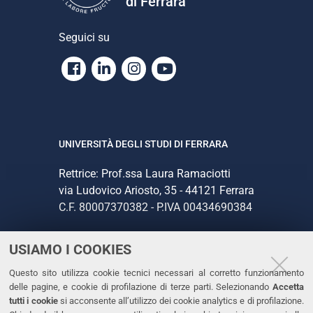
di Ferrara
Seguici su
Facebook
Linkedin
Instagram
Youtube
UNIVERSITÀ DEGLI STUDI DI FERRARA
Rettrice: Prof.ssa Laura Ramaciotti
via Ludovico Ariosto, 35 - 44121 Ferrara
C.F. 80007370382 - P.IVA 00434690384
USIAMO I COOKIES
CONTATTI
Questo sito utilizza cookie tecnici necessari al corretto funzionamento
Tel. +39 0532 293111
delle pagine, e cookie di profilazione di terze parti. Selezionando
Accetta
Fax. +39 0532 293031
tutti i cookie
si acconsente all’utilizzo dei cookie analytics e di profilazione.
PEC