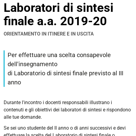
Laboratori di sintesi
condivisione
finale a.a. 2019-20
ORIENTAMENTO IN ITINERE E IN USCITA
https://corsi.unife.it/it/design/eventi/2019/presentazione-
dei-
Per effettuare una scelta consapevole
laboratori-
dell'insegnamento
di-
di Laboratorio di sintesi finale previsto al III
sintesi-
finale-
anno
a-
a-
Durante l'incontro i docenti responsabili illustrano i
2019-
contenuti e gli obiettivi dei
laboratori
di
sintesi
e rispondono
20
alle tue domande.
Presentazione
dei
Se sei uno studente del II anno o
di
anni successivi e devi
Laboratori
effettuare la scelta del
Laboratorio
di
sintesi
finale
o