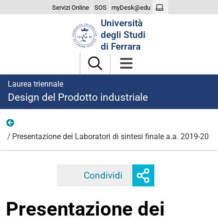
Servizi Online
SOS
myDesk@edu
Cerca
Università
nel
degli Studi
sito
di Ferrara
Laurea triennale
Design del Prodotto industriale
2019
Presentazione dei Laboratori di sintesi finale a.a. 2019-20
Mostra
Condividi
Facebook
Twitter
Linkedi
o
nascondi
Presentazione dei
opzioni
di