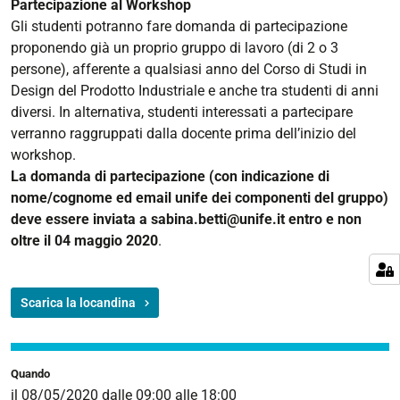
Partecipazione al Workshop
08T18:00:00+02:00
Gli studenti potranno fare domanda di partecipazione
Workshop
proponendo già un proprio gruppo di lavoro (di 2 o 3
con
persone), afferente a qualsiasi anno del Corso di Studi in
attività
Design del Prodotto Industriale e anche tra studenti di anni
sperimentale,
diversi. In alternativa, studenti interessati a partecipare
per
verranno raggruppati dalla docente prima dell’inizio del
gruppi
workshop.
di
La domanda di partecipazione (con indicazione di
lavoro
nome/cognome ed email unife dei componenti del gruppo)
(2-
deve essere inviata a sabina.betti@unife.it entro e non
3
oltre il 04 maggio 2020
.
studenti
cad)
Scarica la locandina
Quando
il
08/05/2020
dalle
09:00
alle
18:00