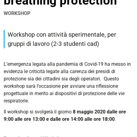
breathing protection
WORKSHOP
https://corsi.unife.it/it/design/eventi/2020/re-
mask-
Workshop con attività sperimentale, per
design-
gruppi di lavoro (2-3 studenti cad)
breathing-
protection
Re-
L’emergenza legata alla pandemia di Covid-19 ha messo in
Mask:
evidenza le criticità legate alla carenza dei presidi di
design
protezione sia dei cittadini sia degli operatori. Questo
breathing
workshop sarà l’occasione per avviare una riflessione
protection
progettuale in merito ai dispositivi di protezione delle vie
respiratorie.
2020-
05-
Il workshop si svolgerà il giorno
8 maggio 2020 dalle ore
08T09:00:00+02:00
9:00 alle ore 13:00 e dalle ore 14:00 alle ore 18:00
.
2020-
05-