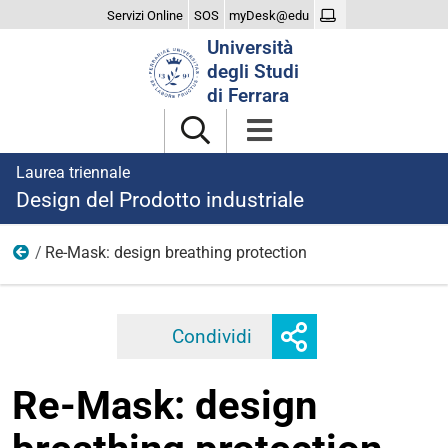
Servizi Online
SOS
myDesk@edu
Cerca
Università
nel
degli Studi
sito
di Ferrara
Laurea triennale
Design del Prodotto industriale
Re-Mask: design breathing protection
2020
Mostra
Condividi
Facebook
Twitter
Linkedi
o
nascondi
Re-Mask: design
opzioni
di
condivisione