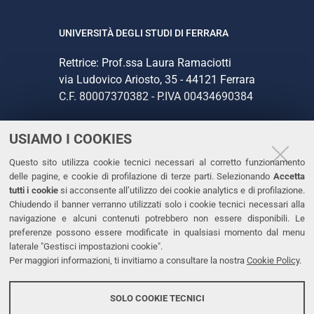
UNIVERSITÀ DEGLI STUDI DI FERRARA
Rettrice: Prof.ssa Laura Ramaciotti
via Ludovico Ariosto, 35 - 44121 Ferrara
C.F. 80007370382 - P.IVA 00434690384
USIAMO I COOKIES
CONTATTI
Questo sito utilizza cookie tecnici necessari al corretto funzionamento
Tel. +39 0532 293111
delle pagine, e cookie di profilazione di terze parti. Selezionando
Accetta
Fax. +39 0532 293031
tutti i cookie
si acconsente all’utilizzo dei cookie analytics e di profilazione.
PEC
Chiudendo il banner verranno utilizzati solo i cookie tecnici necessari alla
navigazione e alcuni contenuti potrebbero non essere disponibili. Le
preferenze possono essere modificate in qualsiasi momento dal menu
LINKS
laterale "Gestisci impostazioni cookie".
Per maggiori informazioni, ti invitiamo a consultare la nostra
Cookie Policy
.
Accessibilità
Dichiarazione di accessibilità
SOLO COOKIE TECNICI