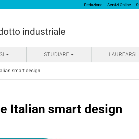
Redazione
Servizi Online
S
otto industriale
SI
STUDIARE
LAUREARSI
alian smart design
e Italian smart design