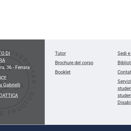
O DI
Tutor
Sedi e
RA
Brochure del corso
Biblio
ra, 36 - Ferrara
Booklet
Contat
ICE
Serviz
 Gabrielli
studen
DATTICA
studen
Disabi