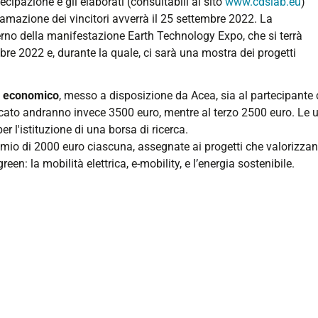
cipazione e gli elaborati (consultabili al sito
www.cdslab.eu
)
lamazione dei vincitori avverrà il 25 settembre 2022. La
terno della manifestazione Earth Technology Expo, che si terrà
obre 2022 e, durante la quale, ci sarà una mostra dei progetti
to economico
, messo a disposizione da Acea, sia al partecipante c
cato andranno invece 3500 euro, mentre al terzo 2500 euro. Le un
r l'istituzione di una borsa di ricerca.
mio di 2000 euro ciascuna, assegnate ai progetti che valorizzano
en: la mobilità elettrica, e-mobility, e l’energia sostenibile.