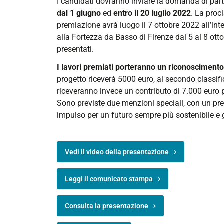
I candidati dovranno inviare la domanda di parte
smart-
dal 1 giugno
ed
entro il 20 luglio 2022
. La proc
design
premiazione avrà luogo il 7 ottobre 2022 all’in
Concorso
alla Fortezza da Basso di Firenze dal 5 al 8 ott
nazionale
presentati.
Italian
I lavori premiati porteranno un riconoscimen
smart
progetto riceverà 5000 euro, al secondo classifi
design
riceveranno invece un contributo di 7.000 euro pe
2022-
Sono previste due menzioni speciali, con un pre
06-
impulso per un futuro sempre più sostenibile e gre
01T00:00:00+02:00
2022-
07-
Vedi il video della presentazione
20T23:55:00+02:00
Leggi il comunicato stampa
Consulta la presentazione