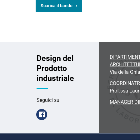
Scarica il bando
Design del
DIPARTIMENT
ARCHITETTU
Prodotto
Via della Ghia
industriale
COORDINATR
Prof.ssa Laura
Seguici su
MANAGER DI
Facebook