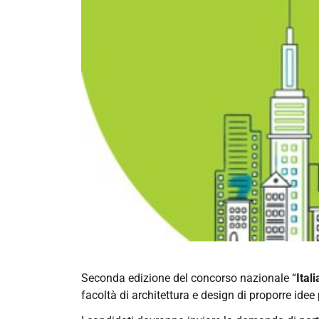
https://corsi.unife.it/it/design/eventi/2022/co
Seconda edizione del concorso nazionale “
Ital
nazionale-
facoltà di architettura e design di proporre idee 
italian-