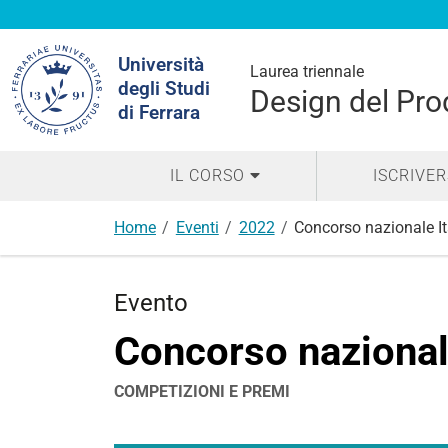
Cerca
Università
nel
Laurea triennale
degli Studi
sito
Design del Prod
di Ferrara
IL CORSO
ISCRIVER
Home
Eventi
2022
Concorso nazionale It
Evento
Concorso nazional
COMPETIZIONI E PREMI