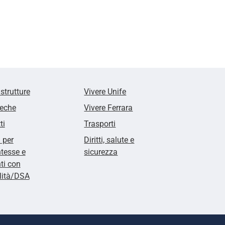
 strutture
Vivere Unife
teche
Vivere Ferrara
ti
Trasporti
i per
Diritti, salute e
tesse e
sicurezza
ti con
lità/DSA