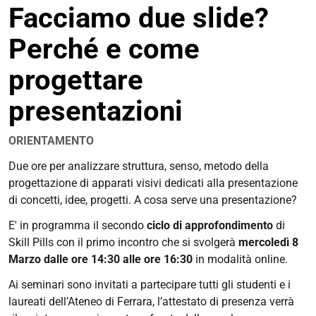
Facciamo due slide?
condivisione
Perché e come
progettare
presentazioni
ORIENTAMENTO
https://corsi.unife.it/it/design/eventi/2023/facciamo-
Due ore per analizzare struttura, senso, metodo della
due-
progettazione di apparati visivi dedicati alla presentazione
slide-
di concetti, idee, progetti. A cosa serve una presentazione?
perche-
E' in programma il secondo
ciclo di approfondimento
di
e-
Skill Pills con i
l primo incontro che si svolgerà
mercoledì 8
come-
Marzo dalle ore 14:30 alle ore 16:30
in modalità online.
progettare-
presentazioni
Ai seminari sono invitati a partecipare tutti gli studenti e i
laureati dell’Ateneo di Ferrara, l’attestato di presenza verrà
Skill_Pill