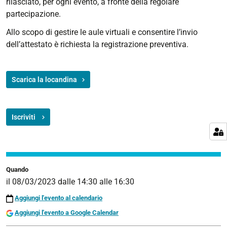
rilasciato, per ogni evento, a fronte della regolare
2023
partecipazione.
-
Facciamo
Allo scopo di gestire le aule virtuali e consentire l’invio
due
dell’attestato è richiesta la registrazione preventiva.
slide?
Perché
e
Scarica la locandina
come
progettare
presentazioni
Iscriviti
2023-
03-
08T14:30:00+01:00
2023-
Quando
03-
il
08/03/2023
dalle
14:30
alle
16:30
08T16:30:00+01:00
Aggiungi l'evento al calendario
Aggiungi l'evento a Google Calendar