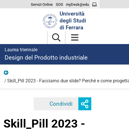
Servizi Online
SOS
myDesk@edu
Cerca
Università
nel
degli Studi
sito
di Ferrara
Laurea triennale
Design del Prodotto industriale
2023
Skill_Pill 2023 - Facciamo due slide? Perché e come progett
Mostra
Condividi
Facebook
Twitter
Linkedi
o
nascondi
Skill_Pill 2023 -
opzioni
di