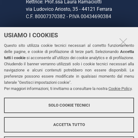
Rettrice: Prof.ssa Laura Ramaciotti
via Ludovico Ariosto, 35 - 44121 Ferrara
C.F. 80007370382 - P.IVA 00434690384
USIAMO I COOKIES
CONTATTI
Questo sito utilizza cookie tecnici necessari al corretto funzionamento
Tel. +39 0532 293111
delle pagine, e cookie di profilazione di terze parti. Selezionando
Accetta
Fax. +39 0532 293031
tutti i cookie
si acconsente all’utilizzo dei cookie analytics e di profilazione.
PEC
Chiudendo il banner verranno utilizzati solo i cookie tecnici necessari alla
navigazione e alcuni contenuti potrebbero non essere disponibili. Le
preferenze possono essere modificate in qualsiasi momento dal menu
LINKS
laterale "Gestisci impostazioni cookie".
Per maggiori informazioni, ti invitiamo a consultare la nostra
Cookie Policy
.
Accessibilità
Dichiarazione di accessibilità
SOLO COOKIE TECNICI
Protezione dati personali
Cookies
ACCETTA TUTTO