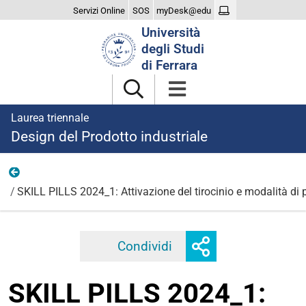
Servizi Online
SOS
myDesk@edu
Cerca
Università
nel
degli Studi
sito
di Ferrara
Laurea triennale
Design del Prodotto industriale
2023
SKILL PILLS 2024_1: Attivazione del tirocinio e modalità di p
Mostra
Condividi
Facebook
Twitter
Linkedi
o
nascondi
SKILL PILLS 2024_1:
opzioni
di