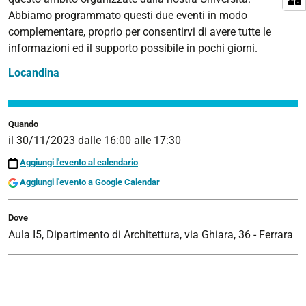
Abbiamo programmato questi due eventi in modo
2023-
complementare, proprio per consentirvi di avere tutte le
11-
informazioni ed il supporto possibile in pochi giorni.
30T16:00:00+01:00
2023-
Locandina
11-
30T17:30:00+01:00
Quando
il
30/11/2023
dalle
16:00
alle
17:30
Aggiungi l'evento al calendario
Aggiungi l'evento a Google Calendar
Dove
Aula I5, Dipartimento di Architettura, via Ghiara, 36 - Ferrara