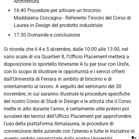
presentazione-
Architettura
della-
16:40 Procedure per attivare un tirocinio
tesi-
Maddalena Coccagna - Referente Tirocini del Corso di
di-
Laurea in Design del prodotto industriale
laurea
17:30 Domande e conclusione
SKILL
PILLS
Si ricorda che il 4 e 5 dicembre, dalle 10:00 alle 13:00, nel
2024_1:
vano scale di via Quartieri 8, l’Ufficio Placement metterà a
Attivazione
disposizione lo sportello itinerante A tu per tour con Unife,
del
con lo scopo di illustrare le opportunità e i servizi offerti
tirocinio
dall’Università di Ferrara in ambito di tirocinio e di
e
orientamento al lavoro. A seguito del seminario del 30
modalità
novembre, in cui saranno illustrate le procedure specifiche
di
del nostro Corso di Studi in Design e le attività che il Corso
presentazione
mette in atto durante l’anno, è certamente utile potervi poi
della
avvalere dei tecnici dell’Ufficio Placement per approfondire
tesi
l’uso della piattaforma Almalaurea, le procedure di
di
convenzione delle aziende con l’ateneo e tutte le iniziative in
laurea
questo ambito organizzate dalla nostra Università.