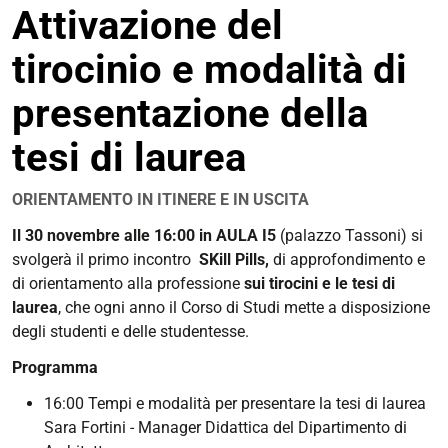
Attivazione del
condivisione
tirocinio e modalità di
presentazione della
tesi di laurea
ORIENTAMENTO IN ITINERE E IN USCITA
https://corsi.unife.it/it/design/eventi/2023/skill-
Il 30 novembre alle 16:00 in AULA I5
(palazzo Tassoni) si
pills-
svolgerà il primo incontro
SKill Pills,
di approfondimento e
2024_1-
di orientamento alla professione
sui tirocini e le tesi di
attivazione-
laurea
, che ogni anno il Corso di Studi mette a disposizione
del-
degli studenti e delle studentesse.
tirocinio-
Programma
e-
modalita-
16:00 Tempi e modalità per presentare la tesi di laurea
di-
Sara Fortini - Manager Didattica del Dipartimento di