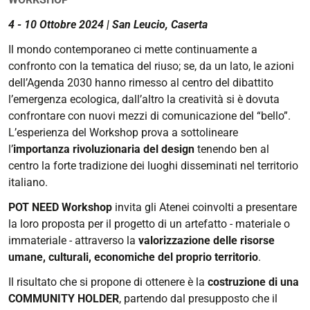
https://corsi.unife.it/it/design/eventi/2024/potneed-
4 - 10 Ottobre 2024 |
San Leucio, Caserta
workshop
Il mondo contemporaneo ci mette continuamente a
Pot
confronto con la tematica del riuso; se, da un lato, le azioni
Need
dell’Agenda 2030 hanno rimesso al centro del dibattito
-
l’emergenza ecologica, dall’altro la creatività si è dovuta
Workshop
confrontare con nuovi mezzi di comunicazione del “bello”.
2024-
L’esperienza del Workshop prova a sottolineare
10-
l’
importanza rivoluzionaria del design
tenendo ben al
04T00:00:00+02:00
centro la forte tradizione dei luoghi disseminati nel territorio
italiano.
2024-
10-
POT NEED Workshop
invita gli Atenei coinvolti a presentare
10T23:59:59+02:00
la loro proposta per il progetto di un artefatto - materiale o
immateriale - attraverso la
valorizzazione delle risorse
umane, culturali, economiche del proprio territorio
.
Il risultato che si propone di ottenere è la
costruzione di una
COMMUNITY HOLDER
, partendo dal presupposto che il