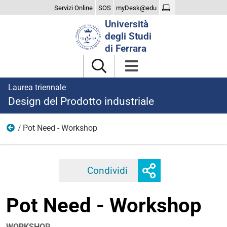
Servizi Online
SOS
myDesk@edu
Cerca
Università
nel
degli Studi
sito
di Ferrara
Laurea triennale
Design del Prodotto industriale
Pot Need - Workshop
2024
Mostra
Condividi
Facebook
Twitter
Linkedi
o
nascondi
Pot Need - Workshop
opzioni
di
condivisione
WORKSHOP