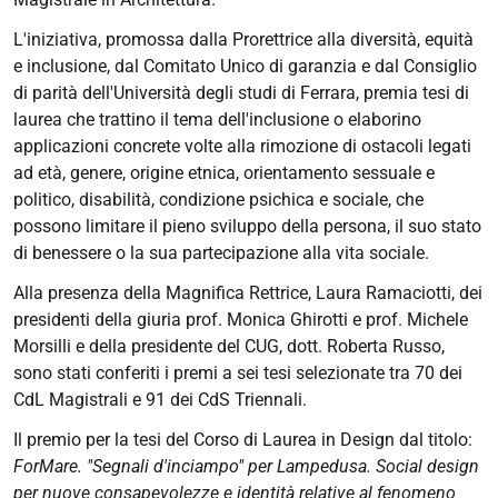
principio-
L'iniziativa, promossa dalla Prorettrice alla diversità, equità
giuridico-
e inclusione, dal Comitato Unico di garanzia e dal Consiglio
e-
di parità dell'Università degli studi di Ferrara, premia tesi di
applicazioni-
laurea che trattino il tema dell'inclusione o elaborino
concrete201d
applicazioni concrete volte alla rimozione di ostacoli
legati
Premiazione
ad età, genere, origine etnica, orientamento sessuale e
tesi
politico, disabilità, condizione psichica e sociale, che
di
possono limitare il pieno sviluppo della persona, il suo stato
Laurea
di benessere o la sua partecipazione alla vita sociale.
“Unife
Alla presenza della Magnifica Rettrice, Laura Ramaciotti, dei
inclusiva:
presidenti della giuria prof. Monica Ghirotti e prof. Michele
pari
Morsilli e della presidente del CUG, dott. Roberta Russo,
opportunità:
sono stati conferiti i premi a sei tesi selezionate tra 70 dei
principio
CdL Magistrali e 91 dei CdS Triennali.
giuridico
e
Il premio per la tesi del Corso di Laurea in Design dal titolo:
applicazioni
ForMare. "Segnali d'inciampo" per Lampedusa. Social design
concrete”
per nuove consapevolezze e identità relative al fenomeno