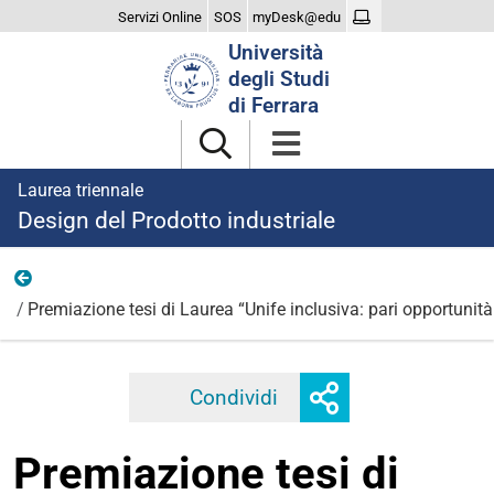
Servizi Online
SOS
myDesk@edu
Cerca
Università
nel
degli Studi
sito
di Ferrara
Laurea triennale
Design del Prodotto industriale
2024
Premiazione tesi di Laurea “Unife inclusiva: pari opportunità:
Mostra
Condividi
Facebook
Twitter
Linkedi
o
nascondi
Premiazione tesi di
opzioni
di