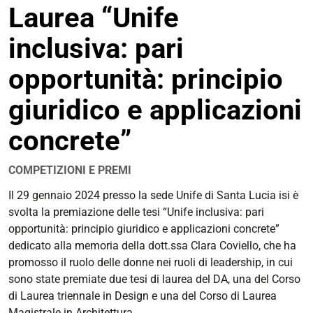
Laurea “Unife
condivisione
inclusiva: pari
opportunità: principio
giuridico e applicazioni
concrete”
COMPETIZIONI E PREMI
https://corsi.unife.it/it/design/eventi/2024/premiazione-
Il 29 gennaio 2024 presso la sede Unife di Santa Lucia isi è
tesi-
svolta la premiazione delle tesi “Unife inclusiva: pari
di-
opportunità: principio giuridico e applicazioni concrete”
laurea-
dedicato alla memoria della dott.ssa Clara Coviello, che ha
201cunife-
promosso il ruolo delle donne
nei ruoli di leadership, in cui
inclusiva-
sono state premiate due tesi di laurea del DA, una del Corso
pari-
di Laurea triennale in Design e una del Corso di Laurea
opportunita-
Magistrale in Architettura.