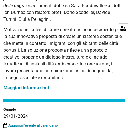
2024-
delle migrazioni.
laureati dott.ssa Sara Bondavalli e al dott.
01-
Ion Durnea con relatori: proff. Dario Scodeller, Davide
29T00:00:00+01:00
Turrini, Giulia Pellegrini.
2024-
Motivazione: la tesi di laurea merita un riconoscimento per
01-
la sua innovativa proposta di creare un sistema sostenibile
29T23:59:59+01:00
che metta in contatto i migranti con gli abitanti delle città
portuali. La soluzione proposta riflette un approccio
creativo, propone un dialogo interculturale e include
tematiche di sostenibilità ambientale. In conclusione, il
lavoro presenta una combinazione unica di originalità,
impegno sociale e umanitario.
Maggiori informazioni
Quando
29/01/2024
Aggiungi l'evento al calendario