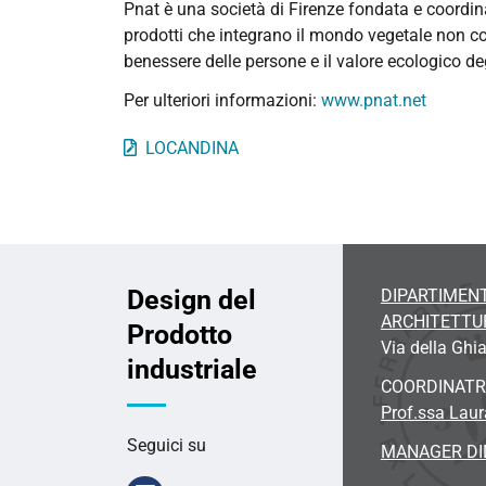
SPAZI
Pnat è una società di Firenze fondata e coordina
INDOOR
prodotti che integrano il mondo vegetale non co
2025-
benessere delle persone e il valore ecologico degl
11-
Per ulteriori informazioni:
www.pnat.net
24T10:00:00+01:00
2025-
LOCANDINA
11-
24T23:59:59+01:00
Design del
DIPARTIMENT
ARCHITETTU
Prodotto
Via della Ghia
industriale
COORDINATR
Prof.ssa Laura
Seguici su
MANAGER DI