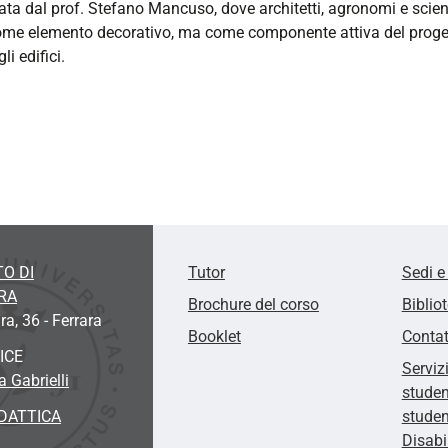
ta dal prof. Stefano Mancuso, dove architetti, agronomi e scienz
me elemento decorativo, ma come componente attiva del progetto, i
i edifici.
O DI
Tutor
Sedi e
RA
Brochure del corso
Biblio
ra, 36 - Ferrara
Booklet
Contat
ICE
Serviz
 Gabrielli
studen
DATTICA
studen
Disabi