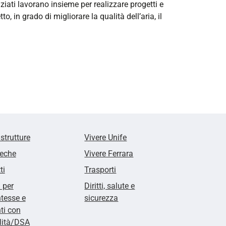
iati lavorano insieme per realizzare progetti e
n grado di migliorare la qualità dell’aria, il
 strutture
Vivere Unife
teche
Vivere Ferrara
ti
Trasporti
i per
Diritti, salute e
tesse e
sicurezza
ti con
lità/DSA