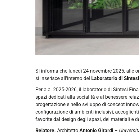
https://corsi.unife.it/it/design/eventi/2025/biofi
Si informa che lunedì 24 novembre 2025, alle ore
e-
si inserisce all’interno del
Laboratorio di Sintesi
qualita-
Per a.a. 2025-2026, il laboratorio di Sintesi Fina
degli-
spazi dedicati alla socialità e al benessere relaz
spazi-
progettazione e nello sviluppo di concept innovat
indoor
configurazione di ambienti inclusivi, accoglienti
BIOFILIA
favorite dal design degli spazi, dei materiali e 
E
Relatore:
Architetto
Antonio Girardi
–
Universit
QUALITÀ DEGLI