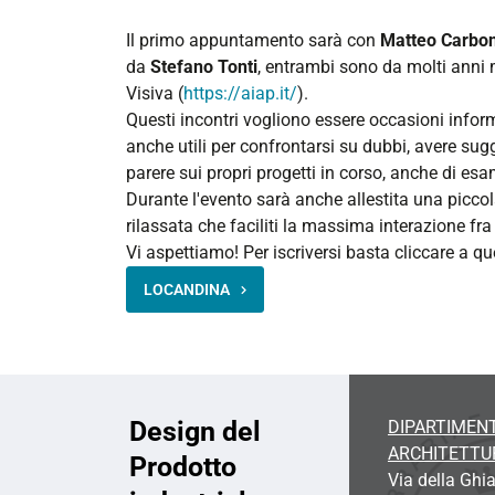
-
Il primo appuntamento sarà con
Matteo Carbo
Un
da
Stefano Tonti
, entrambi sono da molti anni 
altro
Visiva (
https://aiap.it/
).
viaggio
Questi incontri vogliono essere occasioni infor
2025-
anche utili per confrontarsi su dubbi, avere sugg
10-
parere sui propri progetti in corso, anche di esa
16T15:30:00+02:00
Durante l'evento sarà anche allestita una picco
2025-
rilassata che faciliti la massima interazione fra 
10-
Vi aspettiamo! Per iscriversi basta cliccare a qu
16T18:00:00+02:00
LOCANDINA
Design del
DIPARTIMENT
ARCHITETTU
Prodotto
Via della Ghia