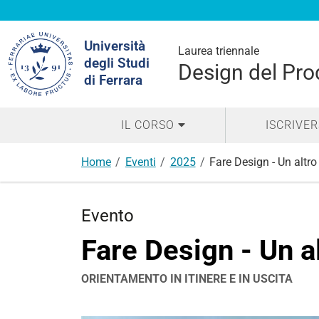
Cerca
Università
nel
Laurea triennale
degli Studi
sito
Design del Prod
di Ferrara
IL CORSO
ISCRIVER
Home
Eventi
2025
Fare Design - Un altro
Evento
Fare Design - Un a
ORIENTAMENTO IN ITINERE E IN USCITA