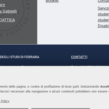
Booklet
Contat
ICE
Serviz
 Gabrielli
studen
DATTICA
studen
Disabi
DEGLI STUDI DI FERRARA
CONTATTI
rof.ssa Laura Ramaciotti
Tel. +39 0532 293111
o Ariosto, 35 - 44121 Ferrara
Fax. +39 0532 29303
370382 - P.IVA 00434690384
PEC
mento delle pagine, e cookie di profilazione di terze parti. Selezionando
Accett
ie tecnici necessari alla navigazione e alcuni contenuti potrebbero non essere
 Policy
.