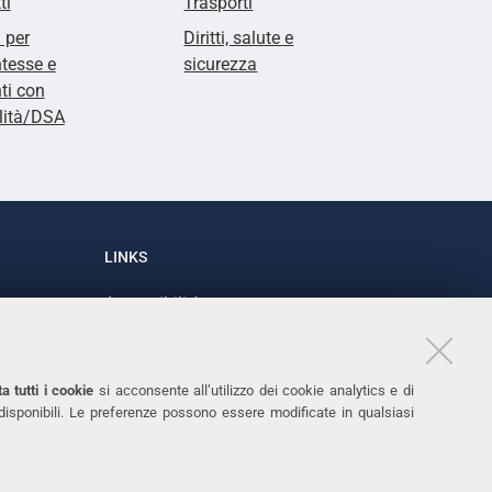
ti
Trasporti
i per
Diritti, salute e
tesse e
sicurezza
ti con
lità/DSA
LINKS
Accessibilità
1
Dichiarazione di accessibilità
Protezione dati personali
a tutti i cookie
si acconsente all’utilizzo dei cookie analytics e di
Cookies
 disponibili. Le preferenze possono essere modificate in qualsiasi