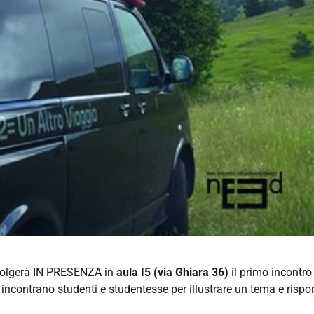
-
svolgerà IN PRESENZA in
aula I5 (via Ghiara 36)
il primo incontr
i incontrano studenti e studentesse per illustrare un tema e risp