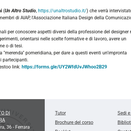
ni
(
Un Altro Studio
,
https://unaltrostudio.it/
) che verrà intervistat
membri di AIAP, l'Associazione Italiana
Design
della Comunicazi
mali per conoscere aspetti diversi della professione del designer
erimenti, orientarsi nelle scelte formative e di lavoro, avere un
me o di tesi.
la "merenda" pomeridiana, per dare a questi eventi un'impronta
i partecipanti.
estoo link:
https://forms.gle/UY2WfdUvJWhoo2B29
O DI
Tutor
Sedi e
RA
Brochure del corso
Biblio
ra, 36 - Ferrara