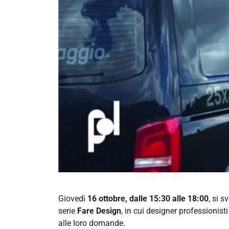
https://corsi.unife.it/it/design/eventi/2025/fare
Giovedì
16 ottobre, dalle 15:30 alle 18:00
, si 
design
serie
Fare
Design
, in cui designer professionist
alle loro domande.
Fare Design