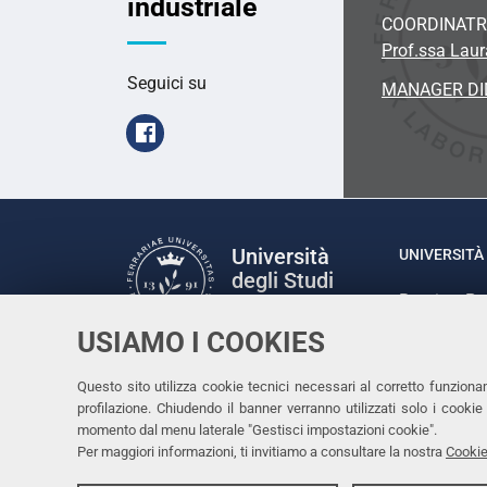
industriale
COORDINATR
Prof.ssa Laura
Seguici su
MANAGER DI
Facebook
Università
UNIVERSITÀ 
degli Studi
Rettrice: P
di Ferrara
via Ludovic
USIAMO I COOKIES
C.F. 80007
Seguici su
Questo sito utilizza cookie tecnici necessari al corretto funziona
Facebook
Linkedin
Instagram
Youtube
profilazione. Chiudendo il banner verranno utilizzati solo i cook
momento dal menu laterale "Gestisci impostazioni cookie".
Per maggiori informazioni, ti invitiamo a consultare la nostra
Cookie