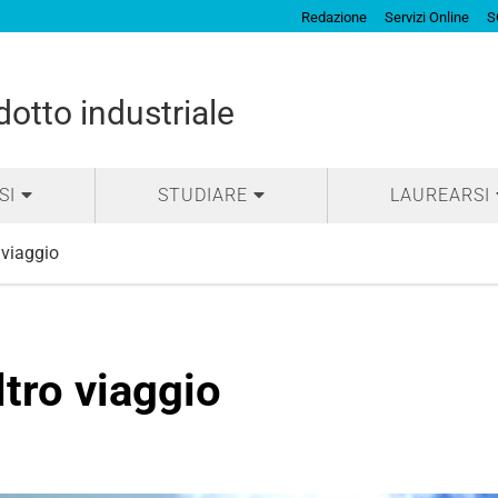
Redazione
Servizi Online
S
otto industriale
SI
STUDIARE
LAUREARSI
 viaggio
ltro viaggio