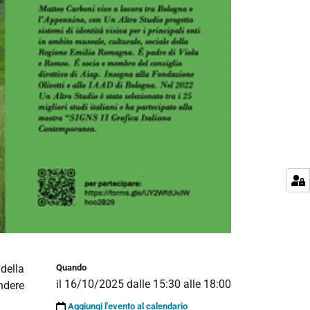
o
della
Quando
il
16/10/2025
dalle
15:30
alle
18:00
ondere
Aggiungi l'evento al calendario