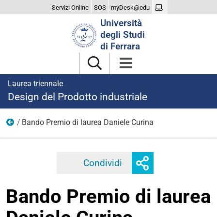
Servizi Online
SOS
myDesk@edu
Cerca
Università
nel
degli Studi
sito
di Ferrara
Laurea triennale
Design del Prodotto industriale
Bando Premio di laurea Daniele Curina
2026
Mostra
Condividi
Facebook
Twitter
Linkedi
o
nascondi
Bando Premio di laurea
opzioni
di
condivisione