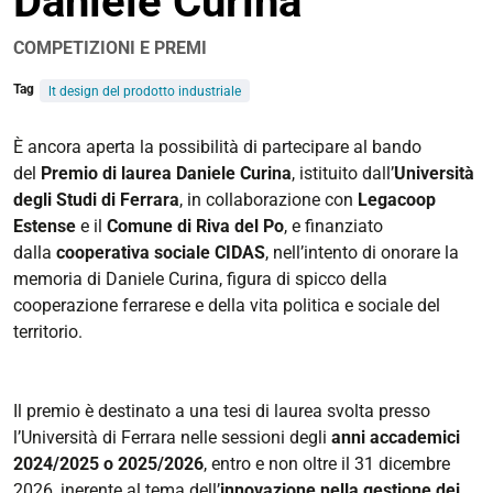
Daniele Curina
COMPETIZIONI E PREMI
Tag
lt design del prodotto industriale
https://corsi.unife.it/it/design/eventi/2026/bando-
È ancora aperta la possibilità di partecipare al bando
premio-
del
Premio di laurea Daniele Curina
, istituito dall’
Università
di-
degli Studi di Ferrara
, in collaborazione con
Legacoop
laurea-
Estense
e il
Comune di Riva del Po
, e finanziato
daniele-
dalla
cooperativa sociale CIDAS
, nell’intento di onorare la
curina
memoria di Daniele Curina, figura di spicco della
cooperazione ferrarese e della vita politica e sociale del
Bando
territorio.
Premio
di
laurea
Il premio è destinato a una tesi di laurea svolta presso
Daniele
l’Università di Ferrara nelle sessioni degli
anni accademici
Curina
2024/2025 o 2025/2026
, entro e non oltre il 31 dicembre
2026-
2026, inerente al tema dell’
innovazione nella gestione dei