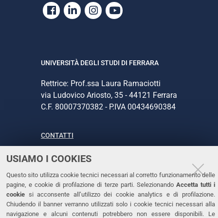
Facebook
Linkedin
Instagram
Youtube
UNIVERSITÀ DEGLI STUDI DI FERRARA
Rettrice: Prof.ssa Laura Ramaciotti
via Ludovico Ariosto, 35 - 44121 Ferrara
C.F. 80007370382 - P.IVA 00434690384
CONTATTI
Tel. +39 0532 293111
USIAMO I COOKIES
Fax. +39 0532 293031
Questo sito utilizza cookie tecnici necessari al corretto funzionamento delle
PEC
pagine, e cookie di profilazione di terze parti. Selezionando
Accetta tutti i
cookie
si acconsente all’utilizzo dei cookie analytics e di profilazione.
Chiudendo il banner verranno utilizzati solo i cookie tecnici necessari alla
LINKS
navigazione e alcuni contenuti potrebbero non essere disponibili. Le