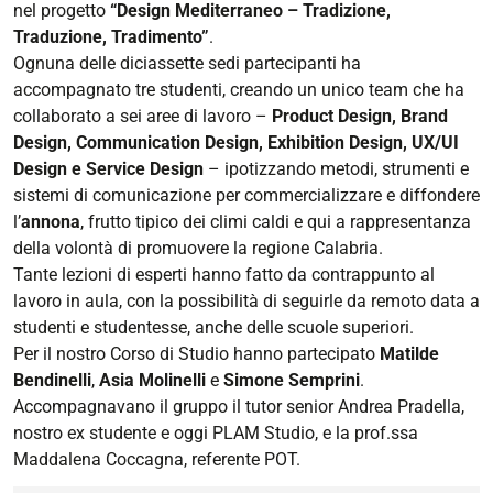
nel progetto
“Design Mediterraneo – Tradizione,
2025-
Traduzione, Tradimento”
.
11-
Ognuna delle diciassette sedi partecipanti ha
17T00:00:00+01:00
accompagnato tre studenti, creando un unico team che ha
collaborato a sei aree di lavoro –
Product Design, Brand
2025-
Design, Communication Design, Exhibition Design, UX/UI
11-
Design e Service Design
– ipotizzando metodi, strumenti e
20T23:59:59+01:00
sistemi di comunicazione per commercializzare e diffondere
Reggio
l’
annona
, frutto tipico dei climi caldi e qui a rappresentanza
Calabria,
della volontà di promuovere la regione Calabria.
17-
Tante lezioni di esperti hanno fatto da contrappunto al
20
lavoro in aula, con la possibilità di seguirle da remoto data a
novembre
studenti e studentesse, anche delle scuole superiori.
2025
Per il nostro Corso di Studio hanno partecipato
Matilde
Bendinelli
,
Asia Molinelli
e
Simone Semprini
.
Accompagnavano il gruppo il tutor senior Andrea Pradella,
nostro ex studente e oggi PLAM Studio, e la prof.ssa
Maddalena Coccagna, referente POT.