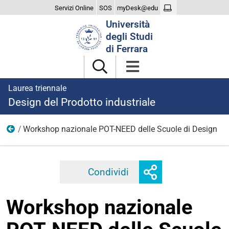
Servizi Online
SOS
myDesk@edu
Cerca
Università
nel
degli Studi
sito
di Ferrara
Laurea triennale
Design del Prodotto industriale
Workshop nazionale POT-NEED delle Scuole di Design
2026
Mostra
Condividi
Facebook
Twitter
Linkedi
o
nascondi
Workshop nazionale
opzioni
di
condivisione