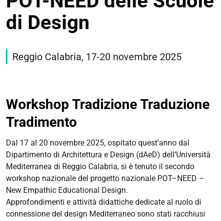
POT-NEED delle Scuole
di Design
https://corsi.unife.it/it/design/eventi/2026/workshop-
nazionale-
Reggio Calabria, 17-20 novembre 2025
pot-
need-
delle-
scuole-
Workshop Tradizione Traduzione
di-
Tradimento
design
Workshop
Dal 17 al 20 novembre 2025, ospitato quest’anno dal
nazionale
Dipartimento di Architettura e Design (dAeD) dell’Università
POT-
Mediterranea di Reggio Calabria, si è tenuto il secondo
NEED
workshop nazionale del progetto nazionale POT–NEED –
delle
New Empathic Educational Design.
Scuole
Approfondimenti e attività didattiche dedicate al ruolo di
di
connessione del design Mediterraneo sono stati racchiusi
Design