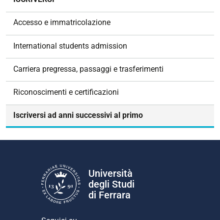
a
v
Accesso e immatricolazione
i
g
International students admission
a
z
Carriera pregressa, passaggi e trasferimenti
i
o
Riconoscimenti e certificazioni
n
e
Iscriversi ad anni successivi al primo
Università
degli Studi
di Ferrara