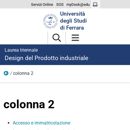
Servizi Online
SOS
myDesk@edu
Cerca
Università
nel
degli Studi
sito
di Ferrara
Laurea triennale
Design del Prodotto industriale
colonna 2
Iscriversi
colonna 2
Accesso e immatricolazione