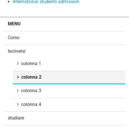
International students admission
N
MENU
a
v
Corso
i
g
Iscriversi
a
z
colonna 1
i
o
colonna 2
n
e
colonna 3
colonna 4
studiare