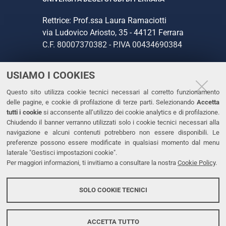
Rettrice: Prof.ssa Laura Ramaciotti
via Ludovico Ariosto, 35 - 44121 Ferrara
C.F. 80007370382 - P.IVA 00434690384
USIAMO I COOKIES
CONTATTI
Questo sito utilizza cookie tecnici necessari al corretto funzionamento
Tel. +39 0532 293111
delle pagine, e cookie di profilazione di terze parti. Selezionando
Accetta
Fax. +39 0532 293031
tutti i cookie
si acconsente all’utilizzo dei cookie analytics e di profilazione.
PEC
Chiudendo il banner verranno utilizzati solo i cookie tecnici necessari alla
navigazione e alcuni contenuti potrebbero non essere disponibili. Le
preferenze possono essere modificate in qualsiasi momento dal menu
LINKS
laterale "Gestisci impostazioni cookie".
Per maggiori informazioni, ti invitiamo a consultare la nostra
Cookie Policy
.
Accessibilità
Dichiarazione di accessibilità
SOLO COOKIE TECNICI
Protezione dati personali
Cookies
ACCETTA TUTTO