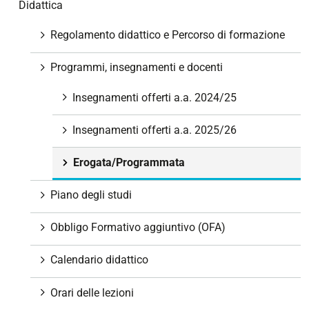
Didattica
i
g
Regolamento didattico e Percorso di formazione
a
z
Programmi, insegnamenti e docenti
i
Insegnamenti offerti a.a. 2024/25
o
n
Insegnamenti offerti a.a. 2025/26
e
Erogata/Programmata
Piano degli studi
Obbligo Formativo aggiuntivo (OFA)
Calendario didattico
Orari delle lezioni