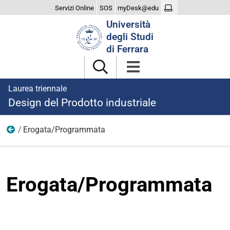
Servizi Online
SOS
myDesk@edu
Cerca
Università
nel
degli Studi
sito
di Ferrara
Laurea triennale
Design del Prodotto industriale
Erogata/Programmata
Programmi, insegnamenti e docenti
Erogata/Programmata