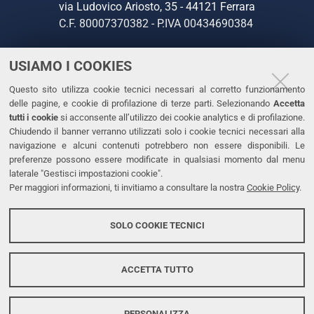
via Ludovico Ariosto, 35 - 44121 Ferrara
C.F. 80007370382 - P.IVA 00434690384
USIAMO I COOKIES
CONTATTI
Questo sito utilizza cookie tecnici necessari al corretto funzionamento
Tel. +39 0532 293111
delle pagine, e cookie di profilazione di terze parti. Selezionando
Accetta
Fax. +39 0532 293031
tutti i cookie
si acconsente all’utilizzo dei cookie analytics e di profilazione.
PEC
Chiudendo il banner verranno utilizzati solo i cookie tecnici necessari alla
navigazione e alcuni contenuti potrebbero non essere disponibili. Le
preferenze possono essere modificate in qualsiasi momento dal menu
LINKS
laterale "Gestisci impostazioni cookie".
Per maggiori informazioni, ti invitiamo a consultare la nostra
Cookie Policy
.
Accessibilità
Dichiarazione di accessibilità
SOLO COOKIE TECNICI
Protezione dati personali
Cookies
ACCETTA TUTTO
PERSONALIZZA