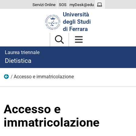
Servizi Online
SOS
myDesk@edu
Cerca
Università
nel
degli Studi
sito
di Ferrara
Laurea triennale
Dietistica
Accesso e immatricolazione
Iscriversi
Accesso e
immatricolazione