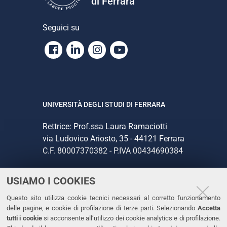
di Ferrara
Seguici su
Facebook
Linkedin
Instagram
Youtube
UNIVERSITÀ DEGLI STUDI DI FERRARA
Rettrice: Prof.ssa Laura Ramaciotti
via Ludovico Ariosto, 35 - 44121 Ferrara
C.F. 80007370382 - P.IVA 00434690384
USIAMO I COOKIES
CONTATTI
Questo sito utilizza cookie tecnici necessari al corretto funzionamento
Tel. +39 0532 293111
delle pagine, e cookie di profilazione di terze parti. Selezionando
Accetta
Fax. +39 0532 293031
tutti i cookie
si acconsente all’utilizzo dei cookie analytics e di profilazione.
PEC