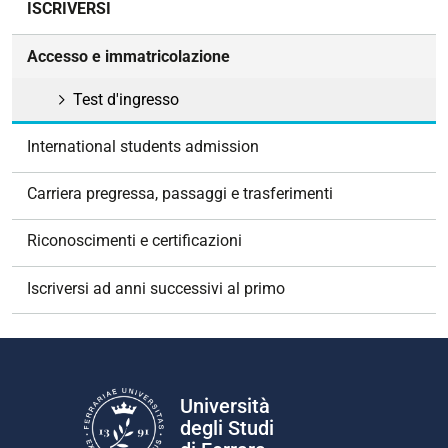
ISCRIVERSI
a
v
Accesso e immatricolazione
i
g
Test d'ingresso
a
z
International students admission
i
o
Carriera pregressa, passaggi e trasferimenti
n
e
Riconoscimenti e certificazioni
Iscriversi ad anni successivi al primo
Università
degli Studi