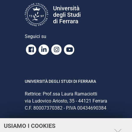
Università
degli Studi
di Ferrara
Seguici su
Facebook
Linkedin
Instagram
Youtube
UNIVERSITÀ DEGLI STUDI DI FERRARA
Rettrice: Prof.ssa Laura Ramaciotti
via Ludovico Ariosto, 35 - 44121 Ferrara
C.F. 80007370382 - P.IVA 00434690384
USIAMO I COOKIES
CONTATTI