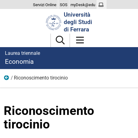
Servizi Online
SOS
myDesk@edu
Cerca
Università
nel
degli Studi
sito
di Ferrara
Laurea triennale
Economia
Riconoscimento tirocinio
Tirocinio
Riconoscimento
tirocinio