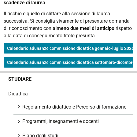
scadenze di laurea
.
Il rischio è quello di slittare alla sessione di laurea
successiva. S
i consiglia vivamente di presentare domanda
di riconoscimento con
almeno due mesi di anticipo
rispetto
alla data di conseguimento titolo presunta.
Calendario adunanze commissione didattica gennaio-luglio 2026
Calendario adunanze commissione didattica settembre-dicembre
N
STUDIARE
a
v
Didattica
i
g
Regolamento didattico e Percorso di formazione
a
z
Programmi, insegnamenti e docenti
i
o
Piano degli studi