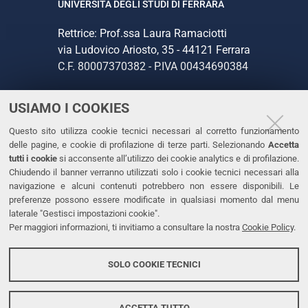
UNIVERSITÀ DEGLI STUDI DI FERRARA
Rettrice: Prof.ssa Laura Ramaciotti
via Ludovico Ariosto, 35 - 44121 Ferrara
C.F. 80007370382 - P.IVA 00434690384
USIAMO I COOKIES
CONTATTI
Questo sito utilizza cookie tecnici necessari al corretto funzionamento
Tel. +39 0532 293111
delle pagine, e cookie di profilazione di terze parti. Selezionando
Accetta
Fax. +39 0532 293031
tutti i cookie
si acconsente all’utilizzo dei cookie analytics e di profilazione.
PEC
Chiudendo il banner verranno utilizzati solo i cookie tecnici necessari alla
navigazione e alcuni contenuti potrebbero non essere disponibili. Le
preferenze possono essere modificate in qualsiasi momento dal menu
LINKS
laterale "Gestisci impostazioni cookie".
Per maggiori informazioni, ti invitiamo a consultare la nostra
Cookie Policy
.
Accessibilità
Dichiarazione di accessibilità
SOLO COOKIE TECNICI
Protezione dati personali
Cookies
ACCETTA TUTTO