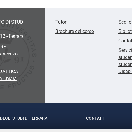
O DI STUDI
Tutor
Sedi e
Brochure del corso
Biblio
12 - Ferrara
Contat
ORE
Serviz
 Vincenzo
studen
studen
DATTICA
Disabi
a Chiara
DEGLI STUDI DI FERRARA
CONTATTI
rof.ssa Laura Ramaciotti
Tel. +39 0532 293111