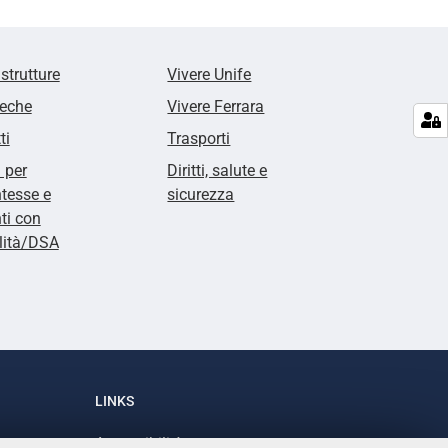
 strutture
Vivere Unife
teche
Vivere Ferrara
ti
Trasporti
i per
Diritti, salute e
tesse e
sicurezza
ti con
lità/DSA
LINKS
Accessibilità