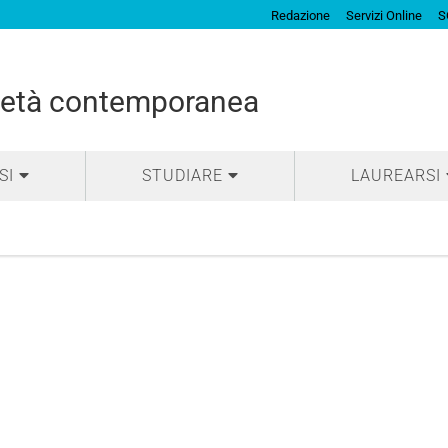
Redazione
Servizi Online
S
cietà contemporanea
SI
STUDIARE
LAUREARSI