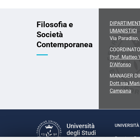
Filosofia e
DIPARTIMENT
UMANISTICI
Società
Via Paradiso, 
Contemporanea
COORDINAT
Prof. Matteo
D'Alfonso
MANAGER DI
Dott.ssa Mari
Campana
Università
UNIVERSITÀ 
degli Studi
Rettrice: P
di Ferrara