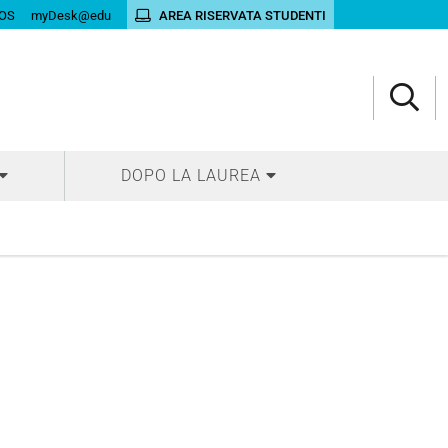
OS
myDesk@edu
AREA RISERVATA STUDENTI
DOPO LA LAUREA