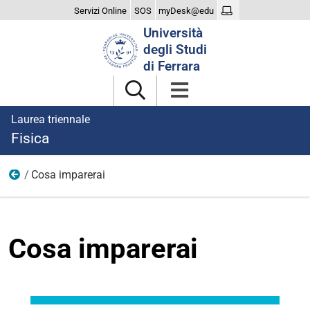
Servizi Online
SOS
myDesk@edu
Cerca
Università
nel
degli Studi
sito
di Ferrara
Laurea triennale
Fisica
Cosa imparerai
Il Corso
Cosa imparerai