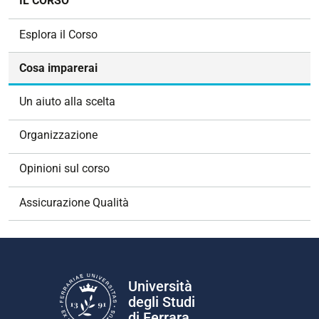
IL CORSO
a
v
Esplora il Corso
i
g
Cosa imparerai
a
z
Un aiuto alla scelta
i
o
Organizzazione
n
e
Opinioni sul corso
Assicurazione Qualità
Università
degli Studi
di Ferrara