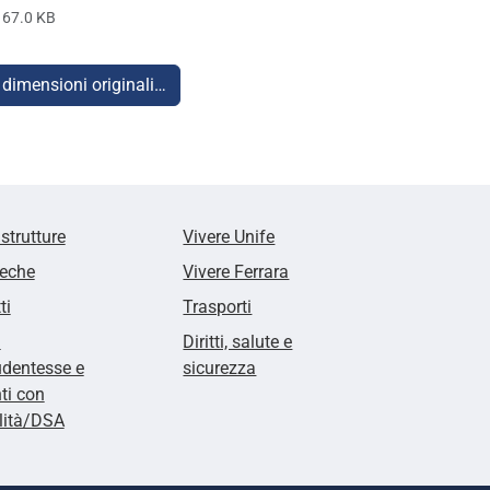
167.0 KB
 dimensioni originali…
 strutture
Vivere Unife
teche
Vivere Ferrara
ti
Trasporti
i
Diritti, salute e
udentesse e
sicurezza
ti con
lità/DSA