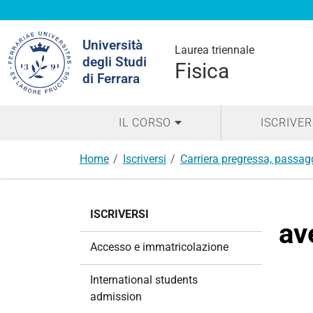
Cerca
Università
nel
Laurea triennale
degli Studi
sito
Fisica
di Ferrara
IL CORSO
ISCRIVER
Home
Iscriversi
Carriera pregressa, passagg
N
ISCRIVERSI
a
av
v
Accesso e immatricolazione
i
g
International students
a
admission
z