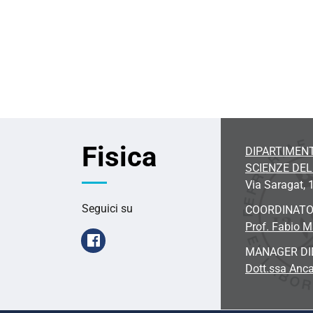
Fisica
DIPARTIMENT
SCIENZE DE
Via Saragat, 1
Seguici su
COORDINAT
Prof. Fabio 
Facebook
MANAGER DI
Dott.ssa Anc