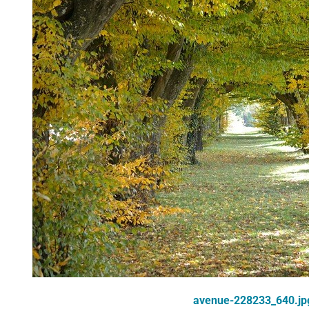
avenue-228233_640.jp