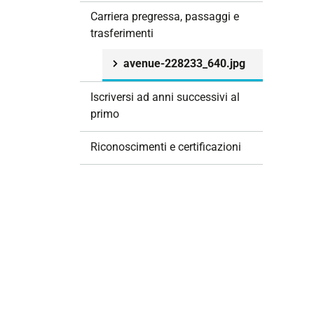
i
Carriera pregressa, passaggi e
o
trasferimenti
n
e
avenue-228233_640.jpg
Iscriversi ad anni successivi al
primo
Riconoscimenti e certificazioni