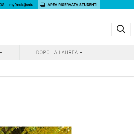
OS
myDesk@edu
AREA RISERVATA STUDENTI
DOPO LA LAUREA