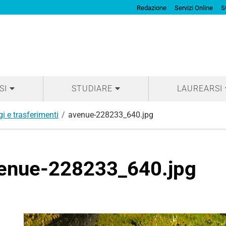
Redazione
Servizi Online
S
SI
STUDIARE
LAUREARSI
i e trasferimenti
avenue-228233_640.jpg
enue-228233_640.jpg