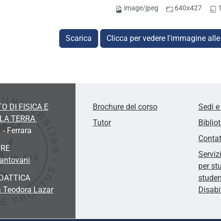
image/jpeg
640x427
Scarica
Clicca per vedere l'immagine alle
O DI FISICA E
Brochure del corso
Sedi e
LLA TERRA
Tutor
Biblio
 - Ferrara
Contat
ORE
Serviz
Mantovani
per st
DATTICA
studen
a Teodora Lazar
Disabi