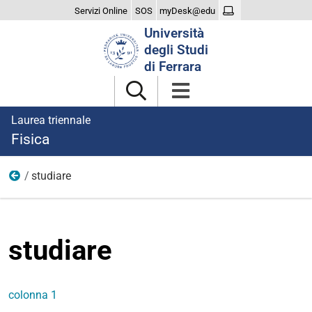
Servizi Online
SOS
myDesk@edu
Cerca
Università
nel
degli Studi
sito
di Ferrara
Laurea triennale
Fisica
studiare
menu
studiare
colonna 1