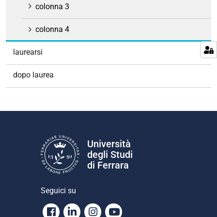
colonna 3
colonna 4
laurearsi
dopo laurea
Università
degli Studi
di Ferrara
Seguici su
Facebook
Linkedin
Instagram
Youtube