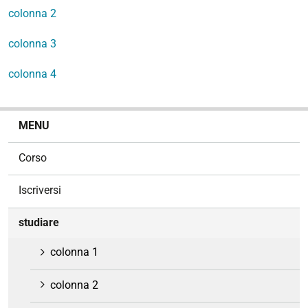
colonna 2
colonna 3
colonna 4
N
MENU
a
v
Corso
i
g
Iscriversi
a
z
studiare
i
o
colonna 1
n
e
colonna 2