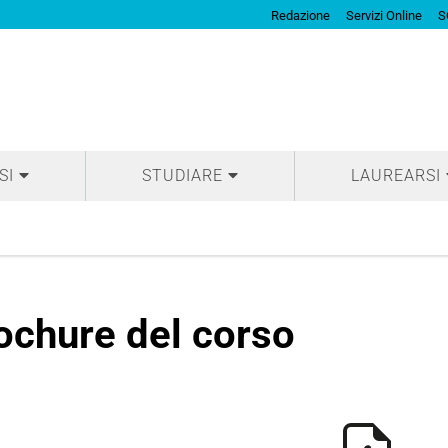
Redazione
Servizi Online
S
SI
STUDIARE
LAUREARSI
ochure del corso