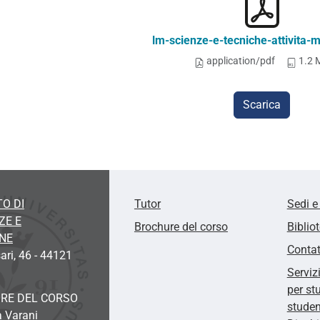
lm-scienze-e-tecniche-attivita-m
application/pdf
1.2 
Scarica
O DI
Tutor
Sedi e
ZE E
Brochure del corso
Biblio
ONE
Contat
ari, 46 - 44121
Serviz
per st
RE DEL CORSO
studen
a Varani