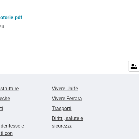
otorie.pdf
MB
 strutture
Vivere Unife
teche
Vivere Ferrara
ti
Trasporti
i
Diritti, salute e
udentesse e
sicurezza
ti con