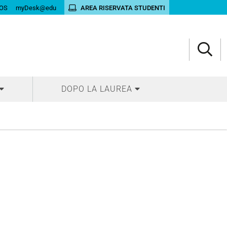
OS
myDesk@edu
AREA RISERVATA STUDENTI
DOPO LA LAUREA