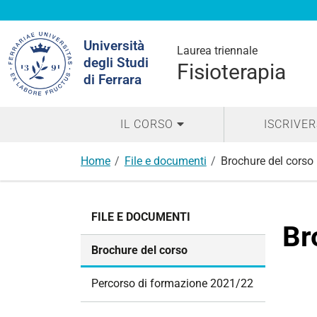
Cerca
Università
nel
Laurea triennale
degli Studi
sito
Fisioterapia
di Ferrara
IL CORSO
ISCRIVER
Home
File e documenti
Brochure del corso
N
FILE E DOCUMENTI
a
Br
v
Brochure del corso
i
g
Percorso di formazione 2021/22
a
z