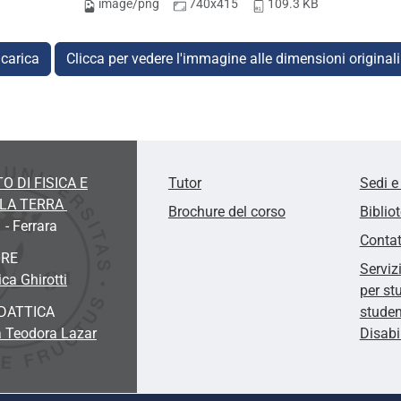
image/png
740x415
109.3 KB
carica
Clicca per vedere l'immagine alle dimensioni original
O DI FISICA E
Tutor
Sedi e
LLA TERRA
Brochure del corso
Biblio
 - Ferrara
Contat
ORE
Serviz
ca Ghirotti
per st
DATTICA
studen
a Teodora Lazar
Disabi