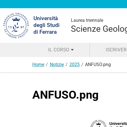
Cerca
Università
nel
Laurea triennale
degli Studi
sito
Scienze Geolo
di Ferrara
IL CORSO
ISCRIVER
Home
Notizie
2025
ANFUSO.png
ANFUSO.png