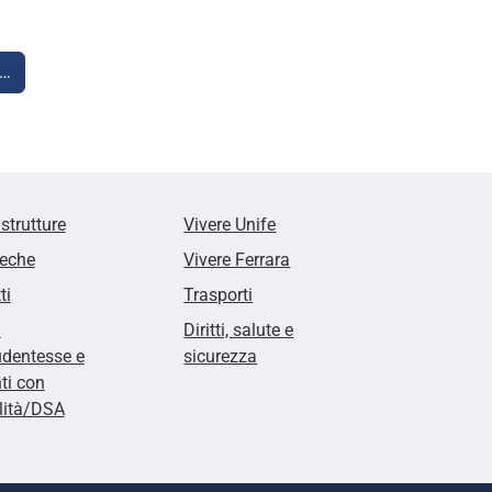
i…
 strutture
Vivere Unife
teche
Vivere Ferrara
ti
Trasporti
i
Diritti, salute e
udentesse e
sicurezza
ti con
lità/DSA