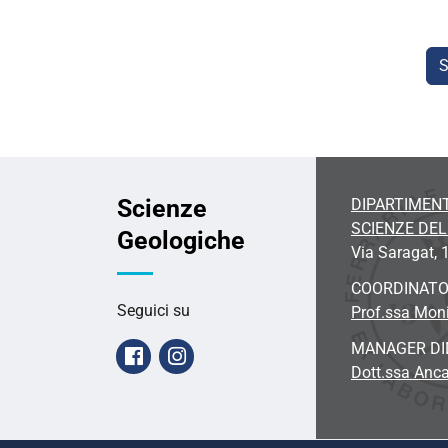
S
Scienze
DIPARTIMENT
SCIENZE DE
Geologiche
Via Saragat, 1
COORDINAT
Seguici su
Prof.ssa Moni
MANAGER DI
Facebook
Instagram
Dott.ssa Anc