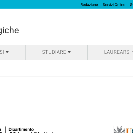
Redazione
Servizi Online
S
giche
SI
STUDIARE
LAUREARSI