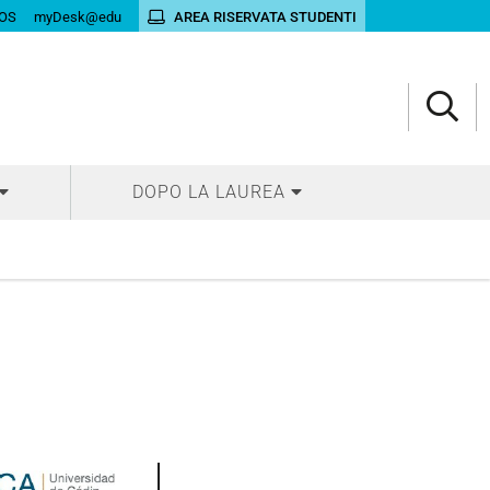
OS
myDesk@edu
AREA RISERVATA STUDENTI
DOPO LA LAUREA