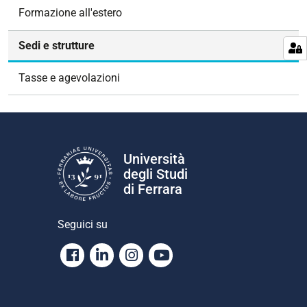
g
Formazione all'estero
a
z
Sedi e strutture
i
o
Tasse e agevolazioni
n
e
Università
degli Studi
di Ferrara
Seguici su
Facebook
Linkedin
Instagram
Youtube