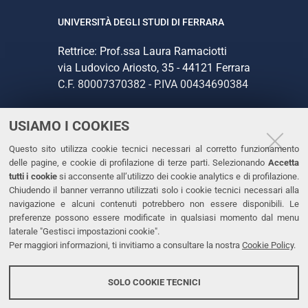
UNIVERSITÀ DEGLI STUDI DI FERRARA
Rettrice: Prof.ssa Laura Ramaciotti
via Ludovico Ariosto, 35 - 44121 Ferrara
C.F. 80007370382 - P.IVA 00434690384
USIAMO I COOKIES
CONTATTI
Questo sito utilizza cookie tecnici necessari al corretto funzionamento
Tel. +39 0532 293111
delle pagine, e cookie di profilazione di terze parti. Selezionando
Accetta
Fax. +39 0532 293031
tutti i cookie
si acconsente all’utilizzo dei cookie analytics e di profilazione.
PEC
Chiudendo il banner verranno utilizzati solo i cookie tecnici necessari alla
navigazione e alcuni contenuti potrebbero non essere disponibili. Le
preferenze possono essere modificate in qualsiasi momento dal menu
LINKS
laterale "Gestisci impostazioni cookie".
Per maggiori informazioni, ti invitiamo a consultare la nostra
Cookie Policy
.
Accessibilità
Dichiarazione di accessibilità
SOLO COOKIE TECNICI
Protezione dati personali