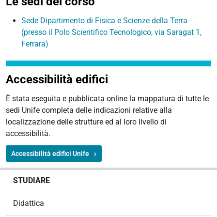
Le sedi del corso
Sede Dipartimento di Fisica e Scienze della Terra
(presso il Polo Scientifico Tecnologico, via Saragat 1,
Ferrara)
Accessibilità edifici
È stata eseguita e pubblicata online la
mappatura di tutte le
sedi Unife
completa delle indicazioni relative alla
localizzazione delle strutture ed al loro livello di
accessibilità.
Accessibilità edifici Unife
N
STUDIARE
a
v
Didattica
i