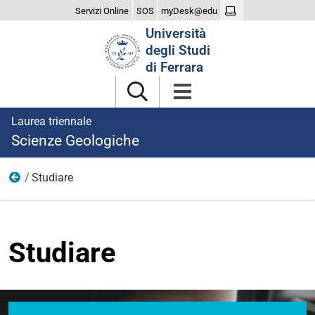
Servizi Online
SOS
myDesk@edu
Cerca
Università
nel
degli Studi
sito
di Ferrara
Laurea triennale
Scienze Geologiche
Studiare
Home
Studiare