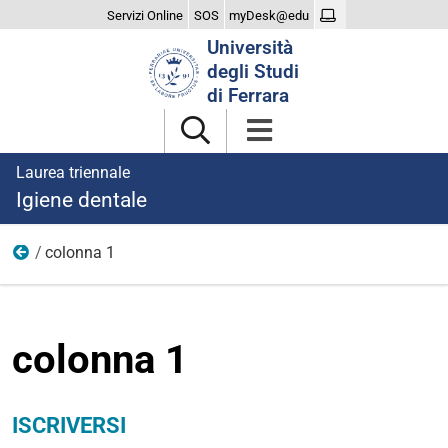
Servizi Online
SOS
myDesk@edu
Cerca
Università
nel
degli Studi
sito
di Ferrara
Laurea triennale
Igiene dentale
colonna 1
Iscriversi
colonna 1
ISCRIVERSI