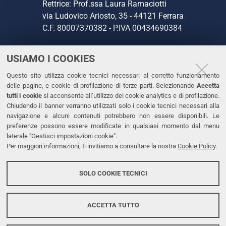
Rettrice: Prof.ssa Laura Ramaciotti
via Ludovico Ariosto, 35 - 44121 Ferrara
C.F. 80007370382 - P.IVA 00434690384
USIAMO I COOKIES
CONTATTI
Questo sito utilizza cookie tecnici necessari al corretto funzionamento
Tel. +39 0532 293111
delle pagine, e cookie di profilazione di terze parti. Selezionando
Accetta
Fax. +39 0532 293031
tutti i cookie
si acconsente all’utilizzo dei cookie analytics e di profilazione.
PEC
Chiudendo il banner verranno utilizzati solo i cookie tecnici necessari alla
navigazione e alcuni contenuti potrebbero non essere disponibili. Le
preferenze possono essere modificate in qualsiasi momento dal menu
LINKS
laterale "Gestisci impostazioni cookie".
Per maggiori informazioni, ti invitiamo a consultare la nostra
Cookie Policy
.
Accessibilità
Dichiarazione di accessibilità
SOLO COOKIE TECNICI
Protezione dati personali
Cookies
ACCETTA TUTTO