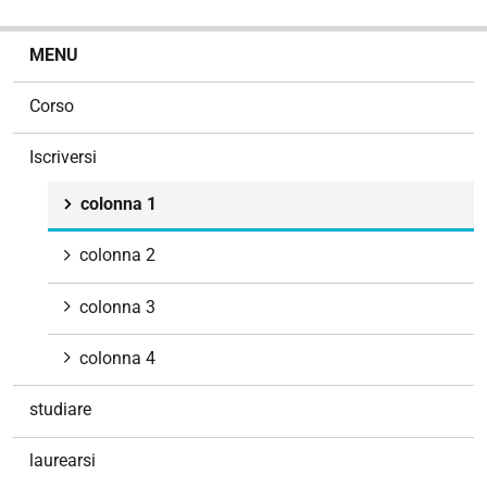
N
MENU
a
v
Corso
i
g
Iscriversi
a
z
colonna 1
i
o
colonna 2
n
e
colonna 3
colonna 4
studiare
laurearsi