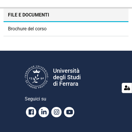
N
FILE E DOCUMENTI
a
v
Brochure del corso
i
g
a
z
i
o
Università
n
degli Studi
e
di Ferrara
Seguici su
Facebook
Linkedin
Instagram
Youtube