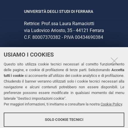
UNIVERSITÀ DEGLI STUDI DI FERRARA
Rettrice: Prof.ssa Laura Ramaciotti
via Ludovico Ariosto, 35 - 44121 Ferrara
C.F. 80007370382 - P.IVA 00434690384
USIAMO I COOKIES
CONTATTI
Questo sito utilizza cookie tecnici necessari al corretto funzionamento
Tel. +39 0532 293111
delle pagine, e cookie di profilazione di terze parti. Selezionando
Accetta
Fax. +39 0532 293031
tutti i cookie
si acconsente all’utilizzo dei cookie analytics e di profilazione.
PEC
Chiudendo il banner verranno utilizzati solo i cookie tecnici necessari alla
navigazione e alcuni contenuti potrebbero non essere disponibili. Le
preferenze possono essere modificate in qualsiasi momento dal menu
LINKS
laterale "Gestisci impostazioni cookie".
Per maggiori informazioni, ti invitiamo a consultare la nostra
Cookie Policy
.
Accessibilità
Dichiarazione di accessibilità
SOLO COOKIE TECNICI
Protezione dati personali