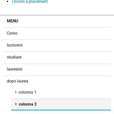
Tirocini e placement
N
MENU
a
v
Corso
i
g
Iscriversi
a
z
studiare
i
o
laurearsi
n
e
dopo laurea
colonna 1
colonna 2