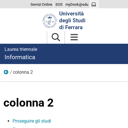
Servizi Online
SOS
myDesk@edu
Cerca
Università
nel
degli Studi
sito
di Ferrara
Laurea triennale
Informatica
colonna 2
dopo laurea
colonna 2
Proseguire gli studi