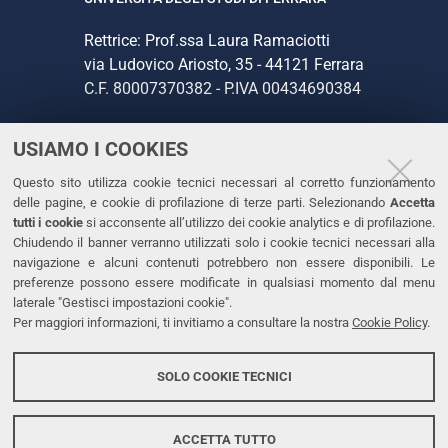
Rettrice: Prof.ssa Laura Ramaciotti
via Ludovico Ariosto, 35 - 44121 Ferrara
C.F. 80007370382 - P.IVA 00434690384
USIAMO I COOKIES
CONTATTI
Questo sito utilizza cookie tecnici necessari al corretto funzionamento
Tel. +39 0532 293111
delle pagine, e cookie di profilazione di terze parti. Selezionando
Accetta
Fax. +39 0532 293031
tutti i cookie
si acconsente all’utilizzo dei cookie analytics e di profilazione.
PEC
Chiudendo il banner verranno utilizzati solo i cookie tecnici necessari alla
navigazione e alcuni contenuti potrebbero non essere disponibili. Le
preferenze possono essere modificate in qualsiasi momento dal menu
LINKS
laterale "Gestisci impostazioni cookie".
Per maggiori informazioni, ti invitiamo a consultare la nostra
Cookie Policy
.
Accessibilità
Dichiarazione di accessibilità
SOLO COOKIE TECNICI
Protezione dati personali
Cookies
ACCETTA TUTTO