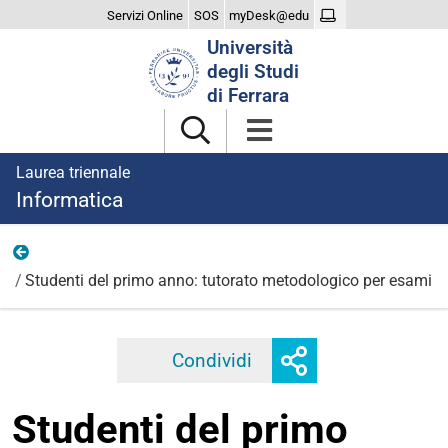
Servizi Online
SOS
myDesk@edu
Cerca
Università
nel
degli Studi
sito
di Ferrara
Laurea triennale
Informatica
2023
Studenti del primo anno: tutorato metodologico per esami
Mostra
Condividi
Facebook
Twitter
Linkedi
o
nascondi
Studenti del primo
opzioni
di