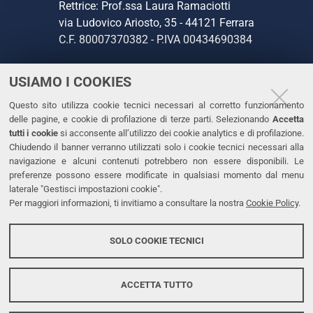
Rettrice: Prof.ssa Laura Ramaciotti
via Ludovico Ariosto, 35 - 44121 Ferrara
C.F. 80007370382 - P.IVA 00434690384
USIAMO I COOKIES
CONTATTI
Questo sito utilizza cookie tecnici necessari al corretto funzionamento
Tel. +39 0532 293111
delle pagine, e cookie di profilazione di terze parti. Selezionando
Accetta
Fax. +39 0532 293031
tutti i cookie
si acconsente all’utilizzo dei cookie analytics e di profilazione.
PEC
Chiudendo il banner verranno utilizzati solo i cookie tecnici necessari alla
navigazione e alcuni contenuti potrebbero non essere disponibili. Le
preferenze possono essere modificate in qualsiasi momento dal menu
LINKS
laterale "Gestisci impostazioni cookie".
Per maggiori informazioni, ti invitiamo a consultare la nostra
Cookie Policy
.
Accessibilità
Dichiarazione di accessibilità
SOLO COOKIE TECNICI
Protezione dati personali
Cookies
ACCETTA TUTTO