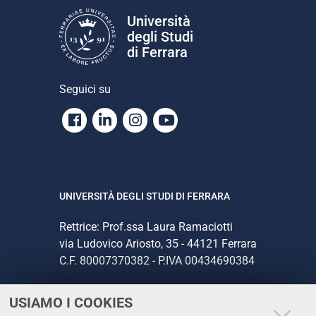
Università
degli Studi
di Ferrara
Seguici su
Facebook
Linkedin
Instagram
Youtube
UNIVERSITÀ DEGLI STUDI DI FERRARA
Rettrice: Prof.ssa Laura Ramaciotti
via Ludovico Ariosto, 35 - 44121 Ferrara
C.F. 80007370382 - P.IVA 00434690384
USIAMO I COOKIES
CONTATTI