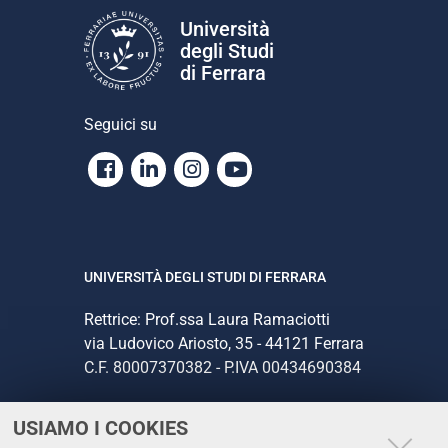
Università
degli Studi
di Ferrara
Seguici su
Facebook
Linkedin
Instagram
Youtube
UNIVERSITÀ DEGLI STUDI DI FERRARA
Rettrice: Prof.ssa Laura Ramaciotti
via Ludovico Ariosto, 35 - 44121 Ferrara
C.F. 80007370382 - P.IVA 00434690384
USIAMO I COOKIES
CONTATTI