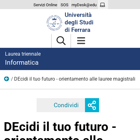
Servizi Online
SOS
myDesk@edu
Cerca
Università
nel
degli Studi
sito
di Ferrara
Laurea triennale
Informatica
DEcidi il tuo futuro - orientamento alle lauree magistrali
2026
Mostra
Condividi
Facebook
Twitter
Linkedi
o
nascondi
DEcidi il tuo futuro -
opzioni
di
condivisione