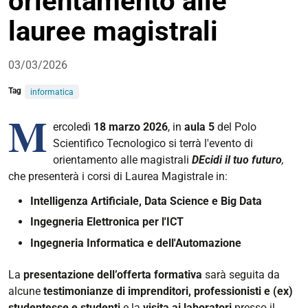
orientamento alle
lauree magistrali
03/03/2026
Tag
informatica
M
ercoledì
18 marzo 2026
, in
aula 5
del Polo
Scientifico Tecnologico si terrà l'evento di
orientamento alle magistrali
DEcidi il tuo futuro
,
che presenterà i corsi di Laurea Magistrale in:
Intelligenza Artificiale, Data Science e Big Data
Ingegneria Elettronica per l'ICT
Ingegneria Informatica e dell'Automazione
La
presentazione dell’offerta formativa
sarà seguita da
alcune
testimonianze di imprenditori, professionisti e (ex)
studentesse e studenti
e la
visita ai laboratori
presso il