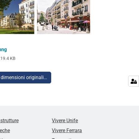
png
219.4 KB
 dimensioni originali…
 strutture
Vivere Unife
teche
Vivere Ferrara