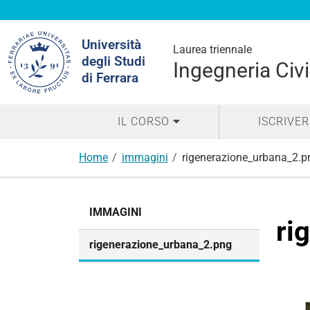
Cerca
Università
nel
Laurea triennale
degli Studi
sito
Ingegneria Civ
di Ferrara
IL CORSO
ISCRIVER
Home
immagini
rigenerazione_urbana_2.p
N
IMMAGINI
a
ri
v
rigenerazione_urbana_2.png
i
g
a
z