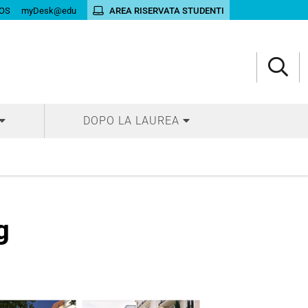
OS
myDesk@edu
AREA RISERVATA STUDENTI
DOPO LA LAUREA
g