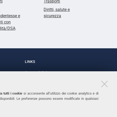
ti
Trasporti
i
Diritti, salute e
udentesse e
sicurezza
ti con
lità/DSA
LINKS
Accessibilità
1
Dichiarazione di accessibilità
Protezione dati personali
a tutti i cookie
si acconsente all’utilizzo dei cookie analytics e di
Cookies
 disponibili. Le preferenze possono essere modificate in qualsiasi