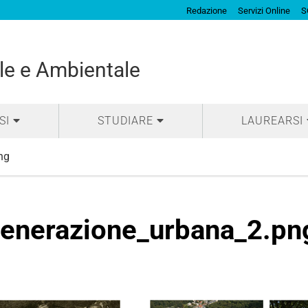
Redazione
Servizi Online
S
ile e Ambientale
SI
STUDIARE
LAUREARSI
ng
generazione_urbana_2.pn