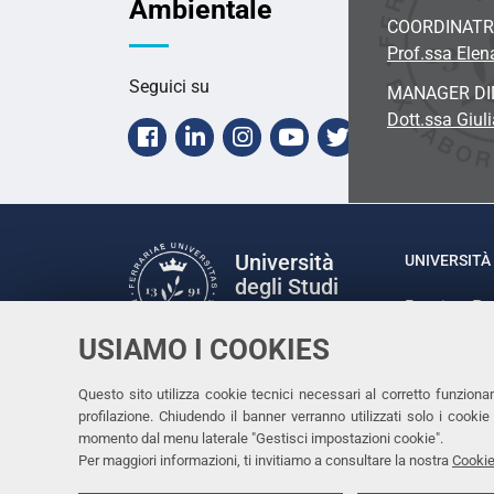
Ambientale
COORDINATR
Prof.ssa
Elen
Seguici su
MANAGER DI
Dott.ssa Giul
Facebook
Linkedin
Instagram
Youtube
Twitter
Università
UNIVERSITÀ 
degli Studi
Rettrice: P
di Ferrara
via Ludovic
USIAMO I COOKIES
C.F. 80007
Seguici su
Questo sito utilizza cookie tecnici necessari al corretto funziona
Facebook
Linkedin
Instagram
Youtube
profilazione. Chiudendo il banner verranno utilizzati solo i cook
momento dal menu laterale "Gestisci impostazioni cookie".
Per maggiori informazioni, ti invitiamo a consultare la nostra
Cookie