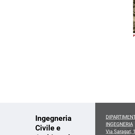
i
o
n
e
Ingegneria
DIPARTIMENT
INGEGNERIA
Civile e
Via Saragat, 