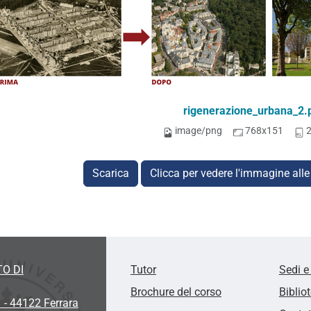
rigenerazione_urbana_2.
image/png
768x151
Scarica
Clicca per vedere l'immagine alle
O DI
Tutor
Sedi e
Brochure del corso
Biblio
1 - 44122 Ferrara