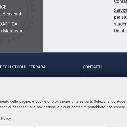
Contat
ICE
Serviz
a Benvenuti
per st
DATTICA
studen
ia Mantovani
Disabi
DEGLI STUDI DI FERRARA
CONTATTI
rof.ssa Laura Ramaciotti
Tel. +39 0532 293111
o Ariosto, 35 - 44121 Ferrara
Fax. +39 0532 29303
370382 - P.IVA 00434690384
PEC
mento delle pagine, e cookie di profilazione di terze parti. Selezionando
Accett
ie tecnici necessari alla navigazione e alcuni contenuti potrebbero non essere
 Policy
.