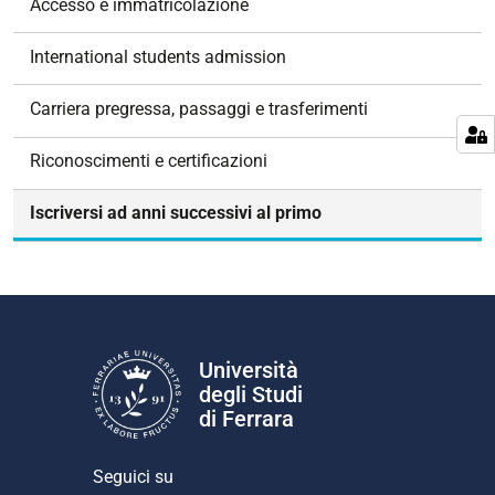
Accesso e immatricolazione
i
g
International students admission
a
z
Carriera pregressa, passaggi e trasferimenti
i
o
Riconoscimenti e certificazioni
n
e
Iscriversi ad anni successivi al primo
Università
degli Studi
di Ferrara
Seguici su