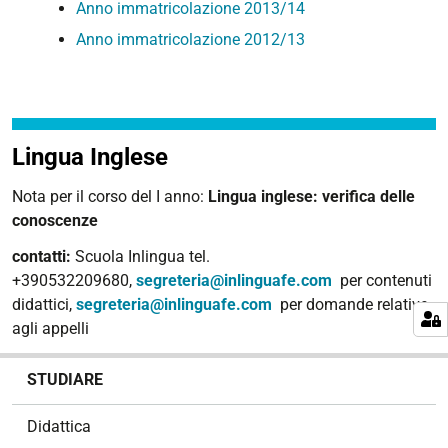
Anno immatricolazione 2013/14
Anno immatricolazione 2012/13
Lingua Inglese
Nota per il corso del I anno:
Lingua inglese: verifica delle
conoscenze
contatti:
Scuola Inlingua tel.
+390532209680,
segreteria@inlinguafe.com
per contenuti
didattici,
segreteria@inlinguafe.com
per domande relative
agli appelli
N
STUDIARE
a
v
Didattica
i