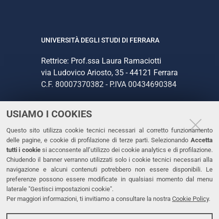
UNIVERSITÀ DEGLI STUDI DI FERRARA
Rettrice: Prof.ssa Laura Ramaciotti
via Ludovico Ariosto, 35 - 44121 Ferrara
C.F. 80007370382 - P.IVA 00434690384
USIAMO I COOKIES
CONTATTI
Questo sito utilizza cookie tecnici necessari al corretto funzionamento
Tel. +39 0532 293111
delle pagine, e cookie di profilazione di terze parti. Selezionando
Accetta
Fax. +39 0532 293031
tutti i cookie
si acconsente all’utilizzo dei cookie analytics e di profilazione.
PEC
Chiudendo il banner verranno utilizzati solo i cookie tecnici necessari alla
navigazione e alcuni contenuti potrebbero non essere disponibili. Le
preferenze possono essere modificate in qualsiasi momento dal menu
LINKS
laterale "Gestisci impostazioni cookie".
Per maggiori informazioni, ti invitiamo a consultare la nostra
Cookie Policy
.
Accessibilità