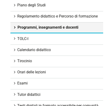
g
Piano degli Studi
a
z
Regolamento didattico e Percorso di formazione
i
o
Programmi, insegnamenti e docenti
n
e
TOLC-I
Calendario didattico
Tirocinio
Orari delle lezioni
Esami
Tutor didattici
Testi digitali in formato accessibile per comunità