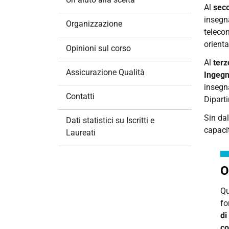
Al
seco
i
insegna
o
Organizzazione
telecom
n
orienta
e
Opinioni sul corso
Al
terz
Assicurazione Qualità
Ingegn
insegna
Contatti
Dipart
Sin da
Dati statistici su Iscritti e
capacit
Laureati
O
Qu
fo
di
c