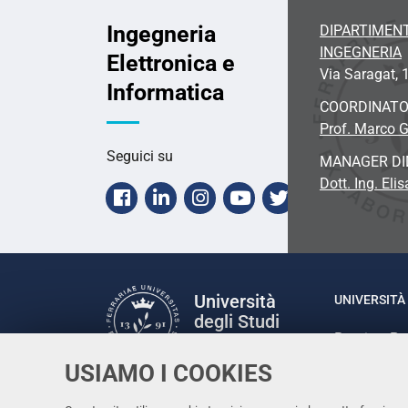
Ingegneria
DIPARTIMENT
INGEGNERIA
Elettronica e
Via Saragat, 1
Informatica
COORDINAT
Prof. Marco G
Seguici su
MANAGER DI
Dott. Ing. Eli
Facebook
Linkedin
Instagram
Youtube
Twitter
Università
UNIVERSITÀ 
degli Studi
Rettrice: P
di Ferrara
via Ludovic
USIAMO I COOKIES
C.F. 80007
Seguici su