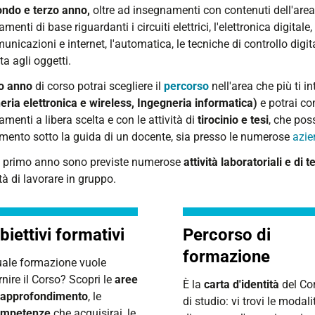
ndo e terzo anno,
oltre ad insegnamenti con contenuti dell'area
menti di base riguardanti i circuiti elettrici, l'elettronica digitale,
unicazioni e internet, l'automatica, le tecniche di controllo digi
ta agli oggetti.
o anno
di corso potrai scegliere il
percorso
nell'area che più ti i
eria elettronica e wireless, Ingegneria informatica)
e potrai co
menti a libera scelta e con le attività di
tirocinio e tesi
, che pos
imento sotto la guida di un docente, sia presso le numerose
azi
l primo anno sono previste numerose
attività laboratoriali e di
à di lavorare in gruppo.
biettivi formativi
Percorso di
formazione
ale formazione vuole
rnire il Corso? Scopri le
aree
È la
carta d'identità
del Co
 approfondimento
, le
di studio: vi trovi le modali
ompetenze
che acquisirai, le