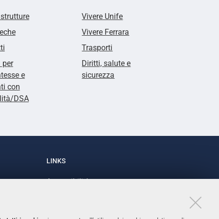
 strutture
Vivere Unife
teche
Vivere Ferrara
ti
Trasporti
i per
Diritti, salute e
tesse e
sicurezza
ti con
lità/DSA
LINKS
Accessibilità
1
Dichiarazione di accessibilità
Protezione dati personali