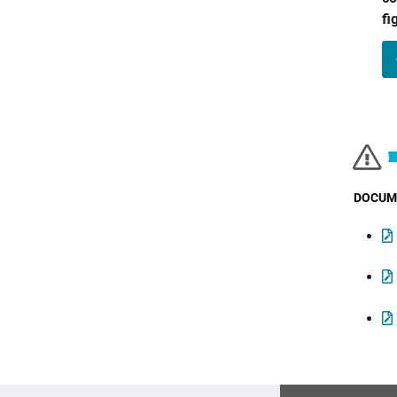
fi
DOCUME