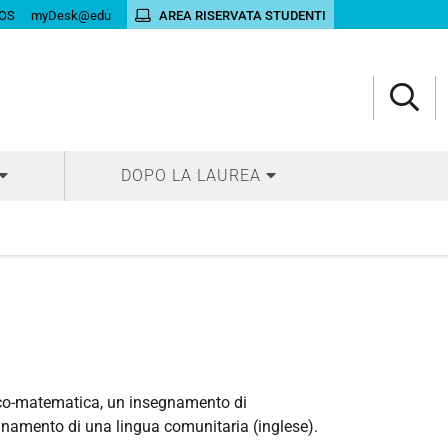
OS
myDesk@edu
AREA RISERVATA STUDENTI
DOPO LA LAUREA
sico-matematica, un insegnamento di
egnamento di una lingua comunitaria (inglese).