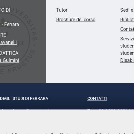
O DI
Tutor
Sedi e
Brochure del corso
Biblio
 - Ferrara
Contat
ORE
Serviz
avanelli
studen
DATTICA
studen
sa Gulmini
Disabi
DEGLI STUDI DI FERRARA
CONTATTI
rof.ssa Laura Ramaciotti
Tel. +39 0532 293111
o Ariosto, 35 - 44121 Ferrara
Fax. +39 0532 29303
370382 - P.IVA 00434690384
PEC