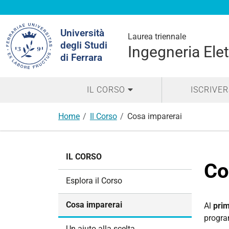
Cerca
Università
nel
Laurea triennale
degli Studi
sito
Ingegneria Elet
di Ferrara
IL CORSO
ISCRIVER
Home
Il Corso
Cosa imparerai
N
IL CORSO
a
Co
v
Esplora il Corso
i
g
Cosa imparerai
Al
pri
a
program
z
Un aiuto alla scelta