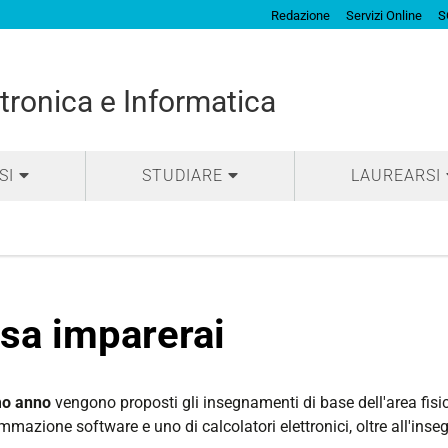
Redazione
Servizi Online
S
tronica e Informatica
SI
STUDIARE
LAUREARSI
sa imparerai
mo anno
vengono proposti gli insegnamenti di base dell'area fi
mazione software e uno di calcolatori elettronici, oltre all'ins