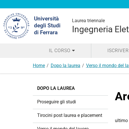
Cerca
Università
nel
Laurea triennale
degli Studi
sito
Ingegneria Elet
di Ferrara
IL CORSO
ISCRIVER
Home
Dopo la laurea
Verso il mondo del l
N
DOPO LA LAUREA
a
Ar
v
Proseguire gli studi
i
g
Tirocini post laurea e placement
a
ultimo
z
Verso il mondo del lavoro