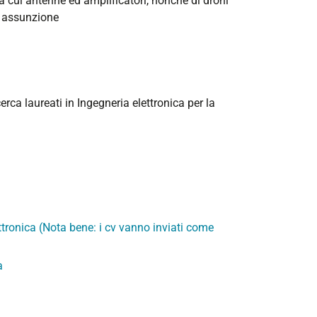
a cui antenne ed amplificatori, nonché di droni
r assunzione
ca laureati in Ingegneria elettronica per la
ttronica (Nota bene: i cv vanno inviati come
a