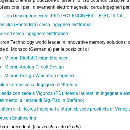
ogettazione e la produzione di sistemi di radiocomunicazione, tr
ofessionali per i rilevamenti elettromagnetici cerca ingegneri pe
 - Job Description cerca PROJECT ENGINEER – ELECTRICAL
ensilia (Pontedera) cerca ingegneri elettronici
de srl cerca Ingegnere elettronico
cron Technology world leader in innovative memory solutions: cer
de di Monaco (Germania) per le posizioni di
Micron Digital Design Engineer
Micron Analog Circuit Design
Micron Design Validation engineer
ikin Europe cerca Ingegneri elettronici
ienda con sede a Vigonza (PD) ricerca laureati in Ingegneria ele
ferimento all'att.ne di Sig. Paolin Stefano)
nitem s.r.l. ricerca ingegneri elettronici, sede provincia di Venezi
rtech Engineering
ferte precedenti (
sul vecchio sito di cds
)