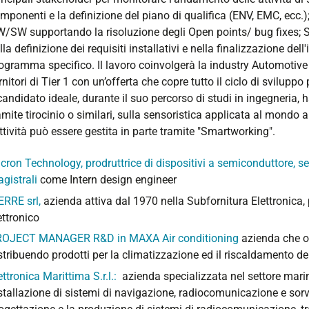
mponenti e la definizione del piano di qualifica (ENV, EMC, ecc.);
/SW supportando la risoluzione degli Open points/ bug fixes; Su
lla definizione dei requisiti installativi e nella finalizzazione de
ogramma specifico. Il lavoro coinvolgerà la industry Automotive c
rnitori di Tier 1 con un’offerta che copre tutto il ciclo di sviluppo 
 candidato ideale, durante il suo percorso di studi in ingegneria
amite tirocinio o similari, sulla sensoristica applicata al mondo
attività può essere gestita in parte tramite "Smartworking".
cron Technology, prodruttrice di dispositivi a semiconduttore, se
gistrali
come Intern design engineer
ERRE srl,
azienda attiva dal 1970 nella Subfornitura Elettronica, pe
ettronico
OJECT MANAGER R&D in MAXA Air conditioning
azienda che o
stribuendo prodotti per la climatizzazione ed il riscaldamento del
ettronica Marittima S.r.l.:
azienda specializzata nel settore marin
stallazione di sistemi di navigazione, radiocomunicazione e sorveg