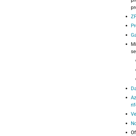
pr
pr
ZF
Pr
Ga
Mi
se
Da
Az
ri
Ve
No
Of