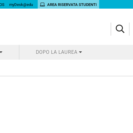
OS
myDesk@edu
AREA RISERVATA STUDENTI
DOPO LA LAUREA