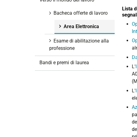
i
Lista d
o
Bacheca offerte di lavoro
segnal
n
Op
Area Elettronica
e
In
Op
Esame di abilitazione alla
al
professione
Da
Bandi e premi di laurea
L'
A0
(
L'
el
Az
pa
de
de
pr