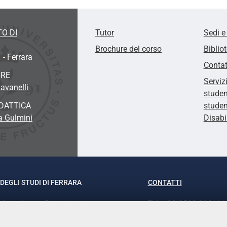
O DI
Tutor
Sedi e
Brochure del corso
Biblio
 - Ferrara
Contat
ORE
Serviz
avanelli
studen
DATTICA
studen
sa Gulmini
Disabi
DEGLI STUDI DI FERRARA
CONTATTI
rof.ssa Laura Ramaciotti
Tel. +39 0532 293111
o Ariosto, 35 - 44121 Ferrara
Fax. +39 0532 29303