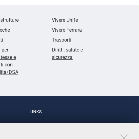
 strutture
Vivere Unife
teche
Vivere Ferrara
ti
Trasporti
i per
Diritti, salute e
tesse e
sicurezza
ti con
lità/DSA
LINKS
Accessibilità
1
Dichiarazione di accessibilità