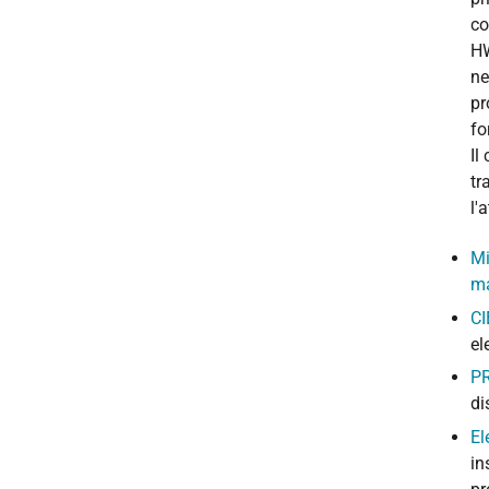
co
HW
ne
pr
fo
Il
tr
l'
Mi
ma
CI
el
PR
di
El
in