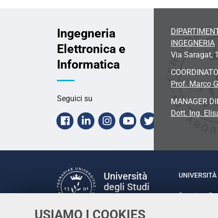
Ingegneria
DIPARTIMENT
INGEGNERIA
Elettronica e
Via Saragat, 1
Informatica
COORDINAT
Prof. Marco G
Seguici su
MANAGER DI
Dott. Ing. Eli
Facebook
Linkedin
Instagram
Youtube
Twitter
Università
UNIVERSITÀ 
degli Studi
Rettrice: P
di Ferrara
via Ludovic
USIAMO I COOKIES