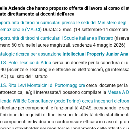
elle Aziende che hanno proposto offerte di lavoro al corso di st
ate direttamente ai docenti dell'area
portunità di tirocini curriculari presso le sedi del Ministero degl
ternazionale (MAECI)
Durata: 3 mesi (14 settembre-14 dicembre
portunità di tirocini curriculari | Scuole italiane all'estero
(riserva
meno 60 cfu nelle lauree magistrali,
scadenza 4 maggio 2026)
talogic ricerca per assunzione
Intellectual Property Junior Ana
I.I.S. Polo Tecnico di Adria
cerca un docente per la copertura di u
40 (Scienze e Tecnologie elettriche ed elettroniche), gli interes
MAD)
sul sito dell'Istituto
I.I.S. Rita Levi Montalcini di Portomaggiore
cerca docente per la 
ettrotecnica, le/gli interessate/i possono compilare la
Messa A D
ienda Will Be Consultancy (sede Torino) cerca ingegneri elettroni
rticolare per componenti e funzionalità ADAS, occupando le seguen
finizione dei requisiti di fine linea per le attività dello stabilim
i componenti individuando contromisure efficaci in caso di probl
incipali stakeholder per monitorare l'andamento delle attività di