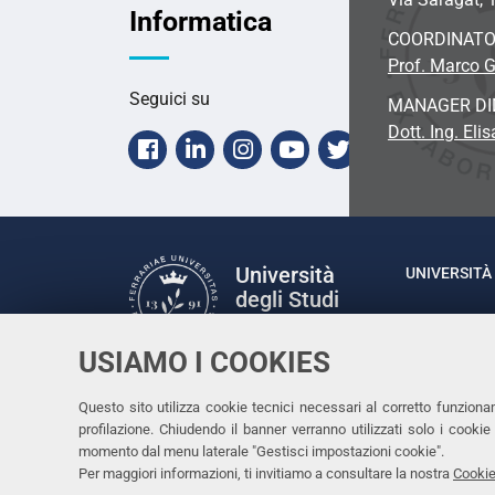
Informatica
COORDINAT
Prof. Marco G
Seguici su
MANAGER DI
Dott. Ing. Eli
Facebook
Linkedin
Instagram
Youtube
Twitter
Università
UNIVERSITÀ 
degli Studi
Rettrice: P
di Ferrara
via Ludovic
USIAMO I COOKIES
C.F. 80007
Seguici su
Questo sito utilizza cookie tecnici necessari al corretto funziona
Facebook
Linkedin
Instagram
Youtube
profilazione. Chiudendo il banner verranno utilizzati solo i cook
momento dal menu laterale "Gestisci impostazioni cookie".
Per maggiori informazioni, ti invitiamo a consultare la nostra
Cookie