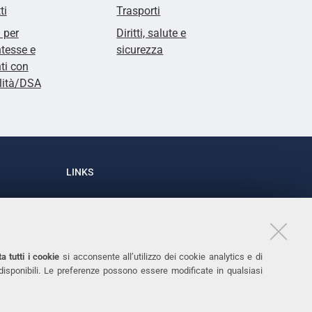
ti
Trasporti
i per
Diritti, salute e
tesse e
sicurezza
ti con
lità/DSA
LINKS
Accessibilità
1
Dichiarazione di accessibilità
Protezione dati personali
a tutti i cookie
si acconsente all’utilizzo dei cookie analytics e di
Cookies
 disponibili. Le preferenze possono essere modificate in qualsiasi