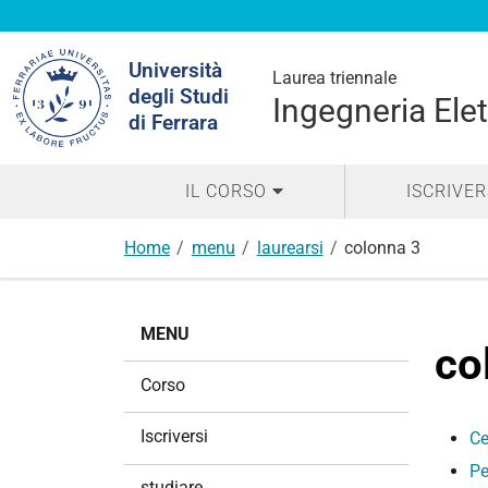
Cerca
Università
nel
Laurea triennale
degli Studi
sito
Ingegneria Elet
di Ferrara
IL CORSO
ISCRIVER
Home
menu
laurearsi
colonna 3
N
MENU
a
co
v
Corso
i
g
Iscriversi
Ce
a
Pe
z
studiare