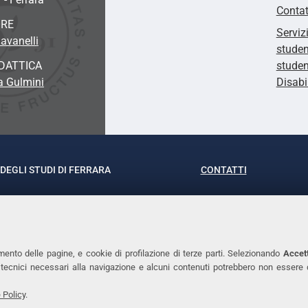
Contat
ORE
Serviz
avanelli
studen
DATTICA
studen
sa Gulmini
Disabi
DEGLI STUDI DI FERRARA
CONTATTI
rof.ssa Laura Ramaciotti
Tel. +39 0532 293111
o Ariosto, 35 - 44121 Ferrara
Fax. +39 0532 29303
370382 - P.IVA 00434690384
PEC
mento delle pagine, e cookie di profilazione di terze parti. Selezionando
Accett
ie tecnici necessari alla navigazione e alcuni contenuti potrebbero non essere
 Policy
.