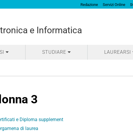
Redazione
Servizi Online
S
tronica e Informatica
SI
STUDIARE
LAUREARSI
lonna 3
rtificati e Diploma supplement
rgamena di laurea