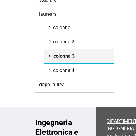
i
o
laurearsi
n
e
colonna 1
colonna 2
colonna 3
colonna 4
dopo laurea
Ingegneria
DIPARTIMENT
INGEGNERIA
Elettronica e
Via Saragat, 1