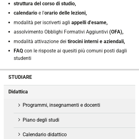
struttura del corso di studio,
calendario
e l'
orario delle lezioni,
modalità per iscriverti agli
appelli d'esame,
assolvimento Obblighi Formativi Aggiuntivi
(OFA),
modalità attivazione dei
tirocini interni e aziendali,
FAQ
con le risposte ai quesiti più comuni posti dagli
studenti
N
STUDIARE
a
v
Didattica
i
g
Programmi, insegnamenti e docenti
a
z
Piano degli studi
i
o
Calendario didattico