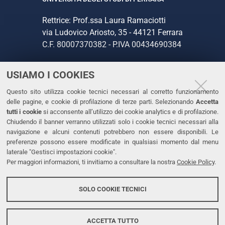
Rettrice: Prof.ssa Laura Ramaciotti
via Ludovico Ariosto, 35 - 44121 Ferrara
C.F. 80007370382 - P.IVA 00434690384
USIAMO I COOKIES
CONTATTI
Questo sito utilizza cookie tecnici necessari al corretto funzionamento
Tel. +39 0532 293111
delle pagine, e cookie di profilazione di terze parti. Selezionando
Accetta
Fax. +39 0532 293031
tutti i cookie
si acconsente all’utilizzo dei cookie analytics e di profilazione.
PEC
Chiudendo il banner verranno utilizzati solo i cookie tecnici necessari alla
navigazione e alcuni contenuti potrebbero non essere disponibili. Le
preferenze possono essere modificate in qualsiasi momento dal menu
LINKS
laterale "Gestisci impostazioni cookie".
Per maggiori informazioni, ti invitiamo a consultare la nostra
Cookie Policy
.
Accessibilità
Dichiarazione di accessibilità
SOLO COOKIE TECNICI
Protezione dati personali
Cookies
ACCETTA TUTTO