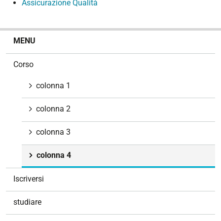
Assicurazione Qualità
N
MENU
a
v
Corso
i
g
colonna 1
a
z
colonna 2
i
o
colonna 3
n
e
colonna 4
Iscriversi
studiare