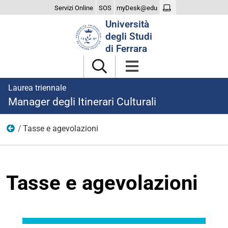
Servizi Online
SOS
myDesk@edu
Cerca
Università
nel
degli Studi
sito
di Ferrara
Laurea triennale
Manager degli Itinerari Culturali
Tasse e agevolazioni
Studiare
Tasse e agevolazioni