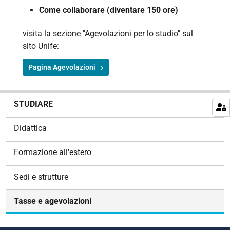
Come collaborare (diventare 150 ore)
visita la sezione "Agevolazioni per lo studio" sul
sito Unife:
Pagina Agevolazioni
N
STUDIARE
a
v
Didattica
i
g
Formazione all'estero
a
z
Sedi e strutture
i
o
Tasse e agevolazioni
n
e