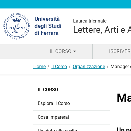
Cerca
Università
nel
Laurea triennale
degli Studi
sito
Lettere, Arti e
di Ferrara
IL CORSO
ISCRIVER
Home
Il Corso
Organizzazione
Manager d
N
IL CORSO
a
Ma
v
Esplora il Corso
i
g
Cosa imparerai
a
z
Un pu
Un aiuto alla scelta