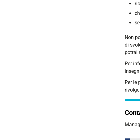
ri
ch
se
Non po
di svol
potrai 
Per in
insegn
Per le
rivolge
Conta
Manage