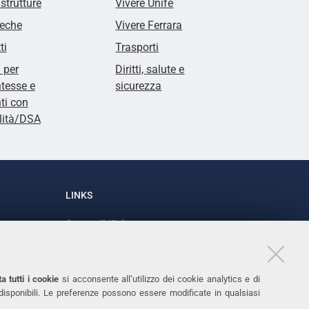
 strutture
Vivere Unife
teche
Vivere Ferrara
ti
Trasporti
i per
Diritti, salute e
tesse e
sicurezza
ti con
lità/DSA
LINKS
Accessibilità
1
Dichiarazione di accessibilità
Protezione dati personali
a tutti i cookie
si acconsente all’utilizzo dei cookie analytics e di
Cookies
 disponibili. Le preferenze possono essere modificate in qualsiasi