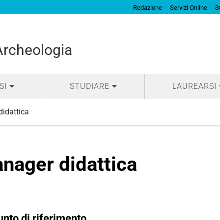
Redazione
Servizi Online
S
 Archeologia
SI
STUDIARE
LAUREARSI
idattica
nager didattica
nto di riferimento