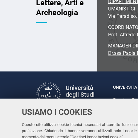
Lettere, Arti e
DIPARTIMENT
UMANISTICI
Archeologia
Via Paradiso, 
COORDINAT
Prof. Alfredo 
MANAGER DI
Dr.ssa Paola 
Università
UNIVERSITÀ 
degli Studi
Rettrice: P
di Ferrara
via Ludovic
USIAMO I COOKIES
C.F. 80007
Seguici su
Questo sito utilizza cookie tecnici necessari al corretto funziona
Facebook
Linkedin
Instagram
Youtube
profilazione. Chiudendo il banner verranno utilizzati solo i cook
momento dal menu laterale "Gestisci impostazioni cookie".