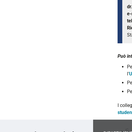
dr
e-
te
Ri
St
Può in
Pe
l'
U
Pe
Pe
I colle
studen