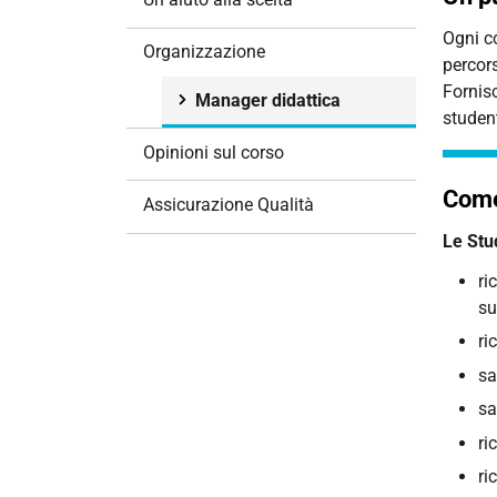
i
Ogni co
o
Organizzazione
percors
n
Fornisc
e
Manager didattica
studen
Opinioni sul corso
Come
Assicurazione Qualità
Le Stu
ri
su
ri
sa
sa
ri
ri