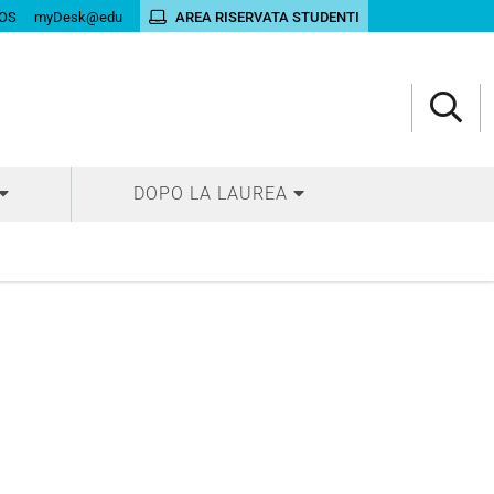
OS
myDesk@edu
AREA RISERVATA STUDENTI
DOPO LA LAUREA