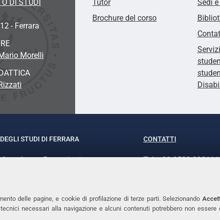
O DI STUDI
Tutor
Sedi e
Brochure del corso
Biblio
12 - Ferrara
Contat
ORE
Serviz
Mario Morelli
studen
DATTICA
studen
Rizzati
Disabi
DEGLI STUDI DI FERRARA
CONTATTI
rof.ssa Laura Ramaciotti
Tel. +39 0532 293111
o Ariosto, 35 - 44121 Ferrara
Fax. +39 0532 29303
370382 - P.IVA 00434690384
PEC
mento delle pagine, e cookie di profilazione di terze parti. Selezionando
Accett
ie tecnici necessari alla navigazione e alcuni contenuti potrebbero non essere