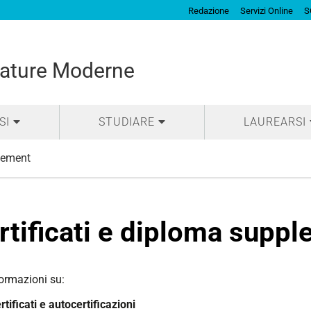
Redazione
Servizi Online
S
rature Moderne
SI
STUDIARE
LAUREARSI
plement
rtificati e diploma supp
formazioni su:
rtificati e autocertificazioni