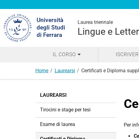
Cerca
Università
nel
Laurea triennale
degli Studi
sito
Lingue e Lette
di Ferrara
IL CORSO
ISCRIVER
Home
Laurearsi
Certificati e Diploma sup
N
LAUREARSI
a
Ce
v
Tirocini e stage per tesi
i
g
Esame di laurea
Per in
a
Ce
z
Certificati e Diploma