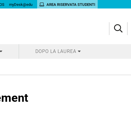
OS
myDesk@edu
AREA RISERVATA STUDENTI
DOPO LA LAUREA
lement