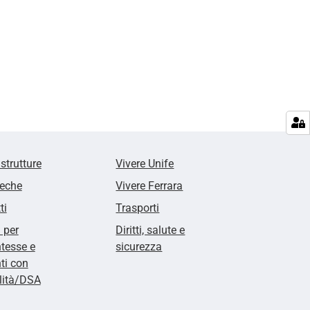
 strutture
Vivere Unife
teche
Vivere Ferrara
ti
Trasporti
i per
Diritti, salute e
tesse e
sicurezza
ti con
lità/DSA