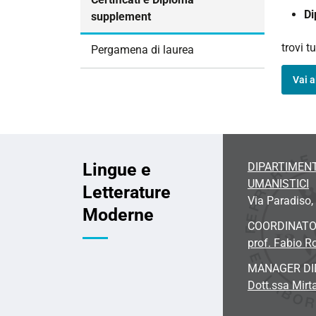
i
Di
supplement
o
n
trovi t
Pergamena di laurea
e
Vai a
Lingue e
DIPARTIMENT
UMANISTICI
Letterature
Via Paradiso, 
Moderne
COORDINAT
prof. Fabio R
MANAGER DI
Dott.ssa Mirta