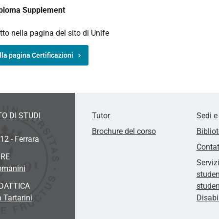
ploma Supplement
utto nella pagina del sito di Unife
lla pagina Certificazioni
O DI STUDI
Tutor
Sedi e
Brochure del corso
Biblio
12 - Ferrara
Contat
ORE
Serviz
omanini
studen
DATTICA
studen
 Tartarini
Disabi