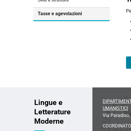
i
Pe
o
Tasse e agevolazioni
n
e
Lingue e
DIPARTIMENT
UMANISTICI
Letterature
Via Paradiso, 
Moderne
COORDINAT