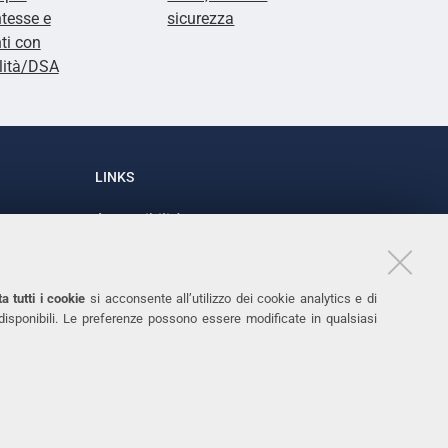
tesse e
sicurezza
ti con
lità/DSA
LINKS
Accessibilità
1
Dichiarazione di accessibilità
Protezione dati personali
a tutti i cookie
si acconsente all’utilizzo dei cookie analytics e di
Cookies
 disponibili. Le preferenze possono essere modificate in qualsiasi