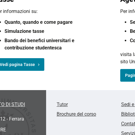
r informazioni su:
Per in
Quanto, q
uando e c
ome pagare
Se
Simulazione tasse
Be
Bando dei benefici universitari e
Co
contribuzione studentesca
visita 
sito Un
Vedi pagina Tasse
Pagi
O DI STUDI
Tutor
Sedi e
Brochure del corso
Biblio
12 - Ferrara
Contat
ORE
Serviz