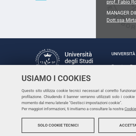
prof. Fabio R
MANAGER DI
Dott.ssa Mirta
Università
UNIVERSITÀ 
degli Studi
Rettrice: P
di Ferrara
via Ludovic
USIAMO I COOKIES
C.F. 80007
Seguici su
Questo sito utilizza cookie tecnici necessari al corretto funziona
Facebook
Linkedin
Instagram
Youtube
profilazione. Chiudendo il banner verranno utilizzati solo i cook
momento dal menu laterale "Gestisci impostazioni cookie".
Per maggiori informazioni, ti invitiamo a consultare la nostra
Cookie
SOLO COOKIE TECNICI
ACCETTA
Copyright @ 2026, Università di Ferrara