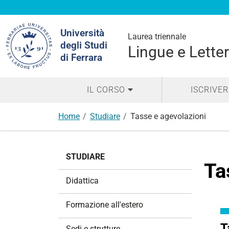
Cerca
Università
nel
Laurea triennale
degli Studi
sito
Lingue e Lette
di Ferrara
IL CORSO
ISCRIVER
Home
Studiare
Tasse e agevolazioni
N
STUDIARE
a
Ta
v
Didattica
i
g
Formazione all'estero
a
z
T
Sedi e strutture