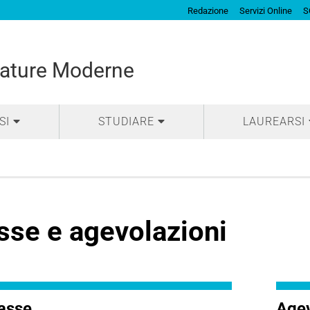
Redazione
Servizi Online
S
rature Moderne
SI
STUDIARE
LAUREARSI
sse e agevolazioni
asse
Agev