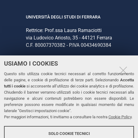
UNIVERSITÀ DEGLI STUDI DI FERRARA
Rettrice: Prof.ssa Laura Ramaciotti
via Ludovico Ariosto, 35 - 44121 Ferrara
C.F. 80007370382 - P.IVA 00434690384
USIAMO I COOKIES
CONTATTI
Questo sito utilizza cookie tecnici necessari al corretto funzionamento
Tel. +39 0532 293111
delle pagine, e cookie di profilazione di terze parti. Selezionando
Accetta
Fax. +39 0532 293031
tutti i cookie
si acconsente all’utilizzo dei cookie analytics e di profilazione.
PEC
Chiudendo il banner verranno utilizzati solo i cookie tecnici necessari alla
navigazione e alcuni contenuti potrebbero non essere disponibili. Le
preferenze possono essere modificate in qualsiasi momento dal menu
LINKS
laterale "Gestisci impostazioni cookie".
Per maggiori informazioni, ti invitiamo a consultare la nostra
Cookie Policy
.
Accessibilità
Dichiarazione di accessibilità
SOLO COOKIE TECNICI