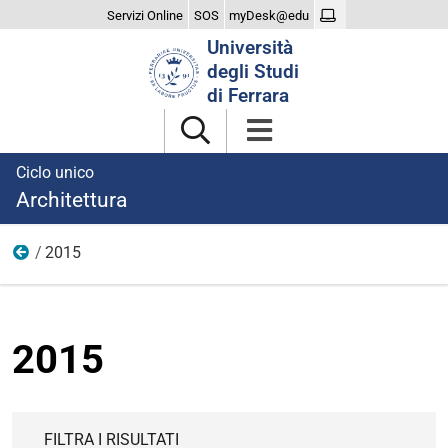
Servizi Online
SOS
myDesk@edu
Cerca
Università
nel
degli Studi
sito
di Ferrara
Ciclo unico
Architettura
2015
Eventi
2015
FILTRA I RISULTATI