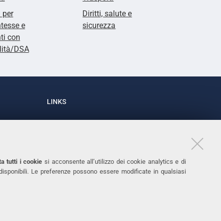
i per
Diritti, salute e
tesse e
sicurezza
ti con
lità/DSA
LINKS
Accessibilità
1
Dichiarazione di accessibilità
Protezione dati personali
a tutti i cookie
si acconsente all’utilizzo dei cookie analytics e di
Cookies
 disponibili. Le preferenze possono essere modificate in qualsiasi