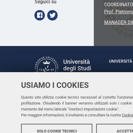
Seguici su
COORDINAT
Prof. Pietrom
Facebook
Twitter
MANAGER DI
Università
UNIVERSITÀ 
degli Studi
Rettrice: P
di Ferrara
via Ludovic
USIAMO I COOKIES
C.F. 80007
Seguici su
Questo sito utilizza cookie tecnici necessari al corretto funziona
Facebook
Linkedin
Instagram
Youtube
profilazione. Chiudendo il banner verranno utilizzati solo i cook
momento dal menu laterale "Gestisci impostazioni cookie".
Per maggiori informazioni, ti invitiamo a consultare la nostra
Cookie
SOLO COOKIE TECNICI
ACCETTA