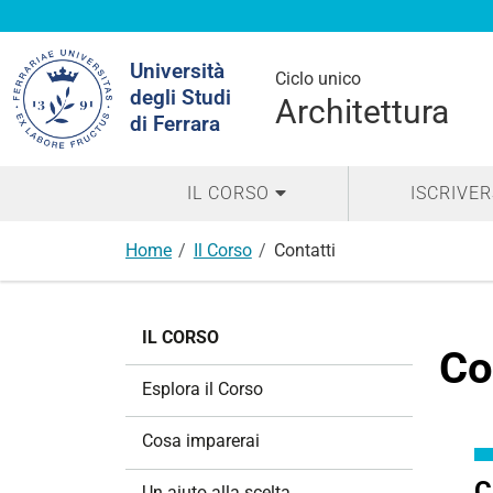
Cerca
Università
nel
Ciclo unico
degli Studi
sito
Architettura
di Ferrara
IL CORSO
ISCRIVER
Home
Il Corso
Contatti
N
IL CORSO
a
Co
v
Esplora il Corso
i
g
Cosa imparerai
a
z
C
Un aiuto alla scelta