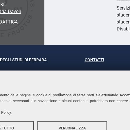
ORE
Serviz
aria Davoli
studen
DATTICA
studen
Disabi
DEGLI STUDI DI FERRARA
CONTATTI
rof.ssa Laura Ramaciotti
Tel. +39 0532 293111
o Ariosto, 35 - 44121 Ferrara
Fax. +39 0532 29303
370382 - P.IVA 00434690384
PEC
mento delle pagine, e cookie di profilazione di terze parti. Selezionando
Accett
ie tecnici necessari alla navigazione e alcuni contenuti potrebbero non essere
 Policy
.
 TUTTO
PERSONALIZZA