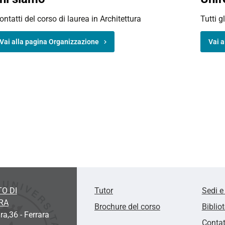
contatti del corso di laurea in Architettura
Tutti gl
Vai alla pagina Organizzazione
Vai a
O DI
Tutor
Sedi e
RA
Brochure del corso
Biblio
ra,36 - Ferrara
Contat