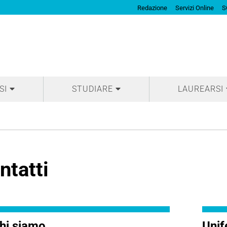
Redazione
Servizi Online
S
SI
STUDIARE
LAUREARSI
ntatti
hi siamo
Unif