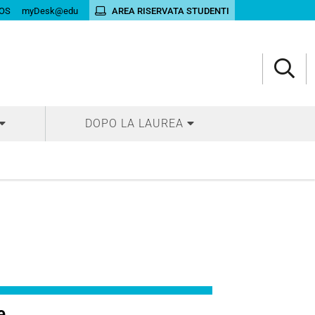
OS
myDesk@edu
AREA RISERVATA STUDENTI
DOPO LA LAUREA
e