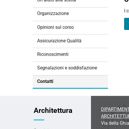
i
I 
o
Organizzazione
n
e
Opinioni sul corso
Assicurazione Qualità
Riconoscimenti
Segnalazioni e soddisfazione
Contatti
Architettura
DIPARTIMENT
ARCHITETTU
Via della Ghia